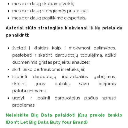
mes per daug skubame veikti;
mes per daug stengiamės prisitaikyti;
mes per daug pasitikime ekspertais.
Autoriai siūlo strategijas kiekvienai iš šių prielaidų
panaikinti:
žvelgti į klaidas kaip į mokymosi galimybes,
pastebėti ir skatinti darbuotojų tobulėjimą, atlikti
duomenimis grįstas projektų analizes;
skirti laiko pertraukoms ir refleksijai;
stiprinti darbuotojų individualius gebėjimus,
skatinti juos dalintis savo idėjomis
patobulinimams;
ugdyti ir įgalinti darbuotojus pačius spręsti
problemas.
Neleiskite Big Data palaidoti jūsų prekės ženklo
(Don‘t Let Big Data Buty Your Brand)