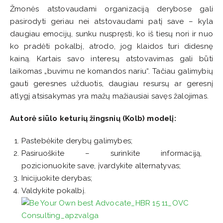
Žmonės atstovaudami organizaciją derybose gali
pasirodyti geriau nei atstovaudami patį save – kyla
daugiau emocijų, sunku nuspręsti, ko iš tiesų nori ir nuo
ko pradėti pokalbį, atrodo, jog klaidos turi didesnę
kainą. Kartais savo interesų atstovavimas gali būti
laikomas „buvimu ne komandos nariu“. Tačiau galimybių
gauti geresnes užduotis, daugiau resursų ar geresnį
atlygį atsisakymas yra mažų mažiausiai savęs žalojimas.
Autorė siūlo keturių žingsnių (Kolb) modelį:
Pastebėkite derybų galimybes;
Pasiruoškite – surinkite informaciją,
pozicionuokite save, įvardykite alternatyvas;
Inicijuokite derybas;
Valdykite pokalbį.