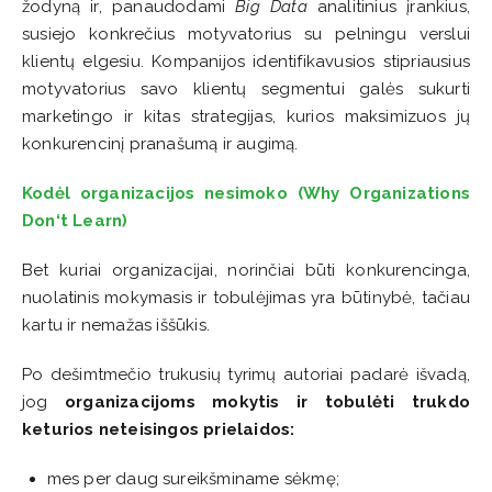
žodyną ir, panaudodami
Big Data
analitinius įrankius,
susiejo konkrečius motyvatorius su pelningu verslui
klientų elgesiu. Kompanijos identifikavusios stipriausius
motyvatorius savo klientų segmentui galės sukurti
marketingo ir kitas strategijas, kurios maksimizuos jų
konkurencinį pranašumą ir augimą.
Kodėl organizacijos nesimoko (Why Organizations
Don‘t Learn)
Bet kuriai organizacijai, norinčiai būti konkurencinga,
nuolatinis mokymasis ir tobulėjimas yra būtinybė, tačiau
kartu ir nemažas iššūkis.
Po dešimtmečio trukusių tyrimų autoriai padarė išvadą,
jog
organizacijoms mokytis ir tobulėti trukdo
keturios neteisingos prielaidos:
mes per daug sureikšminame sėkmę;