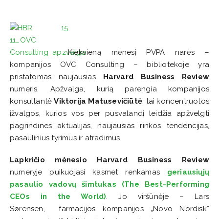
Kiekvieną mėnesį PVPA narės –
kompanijos OVC Consulting – bibliotekoje yra
pristatomas naujausias
Harvard Business Review
numeris. Apžvalga, kurią parengia kompanijos
konsultantė
Viktorija Matusevičiūtė
, tai koncentruotos
įžvalgos, kurios vos per pusvalandį leidžia apžvelgti
pagrindines aktualijas, naujausias rinkos tendencijas,
pasaulinius tyrimus ir atradimus.
Lapkričio mėnesio Harvard Business Review
numeryje puikuojasi kasmet renkamas
geriausiųjų
pasaulio vadovų šimtukas (The Best-Performing
CEOs in the World)
. Jo viršūnėje – Lars
Sørensen, farmacijos kompanijos „Novo Nordisk“