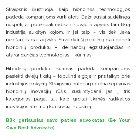
Straipsnis iliustruoja, kaip hibridinės technologijos
padeda kompanijoms kurti ateitį. Dažniausiai sudėtinga
nuspėti, ar potenciali radikali inovacija apvers tam tikrą
industriją aukštyn kojom, ir jei taip – vis tiek lieka
neaišku, kada tai įvyks. Suvaldyti šį perėjimą gali padėti
hibridinių produktų – derinančių egzistuojančias ir
atsirandančias technologijas – kūrimas.
Hibridinių produktų kūrimas padeda kompanijoms
pasiekti dviejų tikslų – tobulinti eigoje ir prisitaikyti prie
industrijos pokyčių. Straipsnio autoriai pateikia septynias
hibridinių inovacijų rūšis, suskirstydami jas į tris
kategorijas pagal tai, kaip greitai tikimės radikalios
inovacijos atėjimo į konkrečią industriją.
Būk geriausias savo paties advokatas (Be Your
Own Best Advocate)