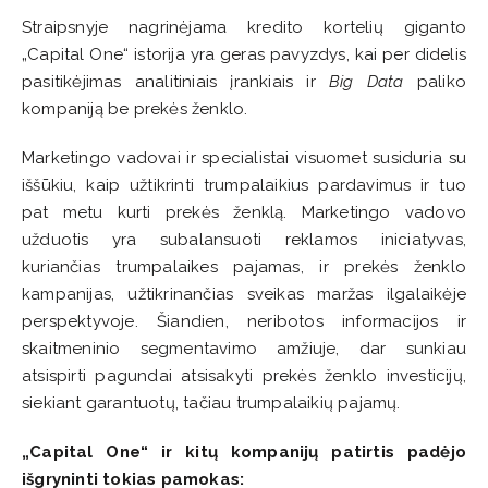
Straipsnyje nagrinėjama kredito kortelių giganto
„Capital One“ istorija yra geras pavyzdys, kai per didelis
pasitikėjimas analitiniais įrankiais ir
Big Data
paliko
kompaniją be prekės ženklo.
Marketingo vadovai ir specialistai visuomet susiduria su
iššūkiu, kaip užtikrinti trumpalaikius pardavimus ir tuo
pat metu kurti prekės ženklą. Marketingo vadovo
užduotis yra subalansuoti reklamos iniciatyvas,
kuriančias trumpalaikes pajamas, ir prekės ženklo
kampanijas, užtikrinančias sveikas maržas ilgalaikėje
perspektyvoje. Šiandien, neribotos informacijos ir
skaitmeninio segmentavimo amžiuje, dar sunkiau
atsispirti pagundai atsisakyti prekės ženklo investicijų,
siekiant garantuotų, tačiau trumpalaikių pajamų.
„Capital One“ ir kitų kompanijų patirtis padėjo
išgryninti tokias pamokas: