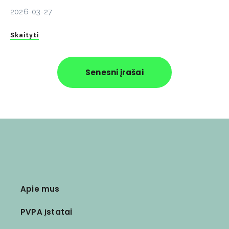
2026-03-27
Skaityti
Senesni įrašai
Apie mus
PVPA Įstatai