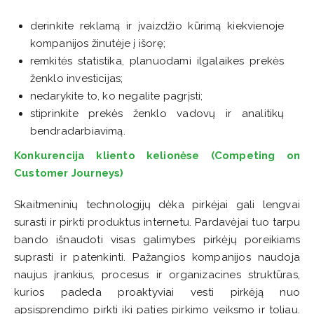
derinkite reklamą ir įvaizdžio kūrimą kiekvienoje
kompanijos žinutėje į išorę;
remkitės statistika, planuodami ilgalaikes prekės
ženklo investicijas;
nedarykite to, ko negalite pagrįsti;
stiprinkite prekės ženklo vadovų ir analitikų
bendradarbiavimą.
Konkurencija kliento kelionėse (Competing on
Customer Journeys)
Skaitmeninių technologijų dėka pirkėjai gali lengvai
surasti ir pirkti produktus internetu. Pardavėjai tuo tarpu
bando išnaudoti visas galimybes pirkėjų poreikiams
suprasti ir patenkinti. Pažangios kompanijos naudoja
naujus įrankius, procesus ir organizacines struktūras,
kurios padeda proaktyviai vesti pirkėją nuo
apsisprendimo pirkti iki paties pirkimo veiksmo ir toliau.