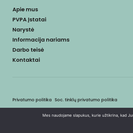
Apie mus
PVPA Įstatai
Narystė
Informacija nariams
Darbo teisė
Kontaktai
Privatumo politika
Soc. tinklų privatumo politika
© 2026
E-sprendimas:
Berta&Agency
Mes naudojame slapukus, kurie užtikrina, kad Jums