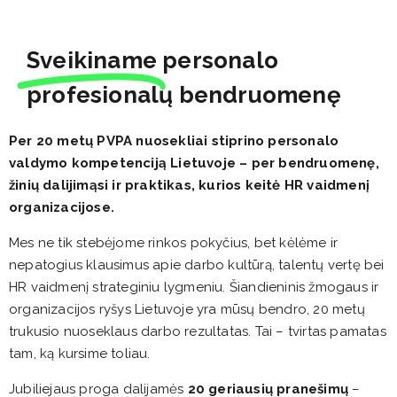
Sveikiname
personalo
profesionalų bendruomenę
Per 20 metų PVPA nuosekliai stiprino personalo
valdymo kompetenciją Lietuvoje – per bendruomenę,
žinių dalijimąsi ir praktikas, kurios keitė HR vaidmenį
organizacijose.
Mes ne tik stebėjome rinkos pokyčius, bet kėlėme ir
nepatogius klausimus apie darbo kultūrą, talentų vertę bei
HR vaidmenį strateginiu lygmeniu. Šiandieninis žmogaus ir
organizacijos ryšys Lietuvoje yra mūsų bendro, 20 metų
trukusio nuoseklaus darbo rezultatas. Tai – tvirtas pamatas
tam, ką kursime toliau.
Jubiliejaus proga dalijamės
20 geriausių pranešimų
–