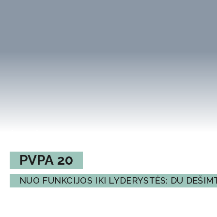
ŠVENČIAME
PVPA 20
NUO FUNKCIJOS IKI LYDERYSTĖS: DU DEŠI