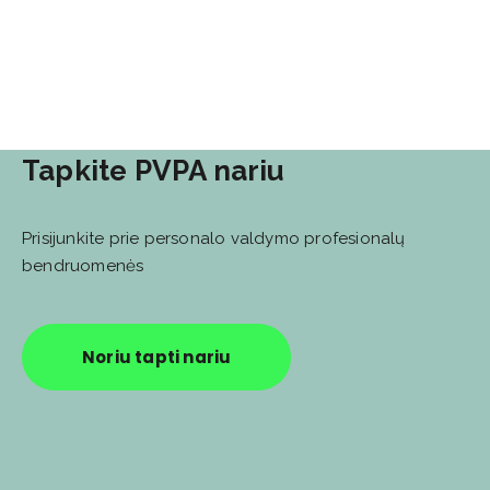
Tapkite PVPA nariu
Prisijunkite prie personalo valdymo profesionalų
bendruomenės
Noriu tapti nariu