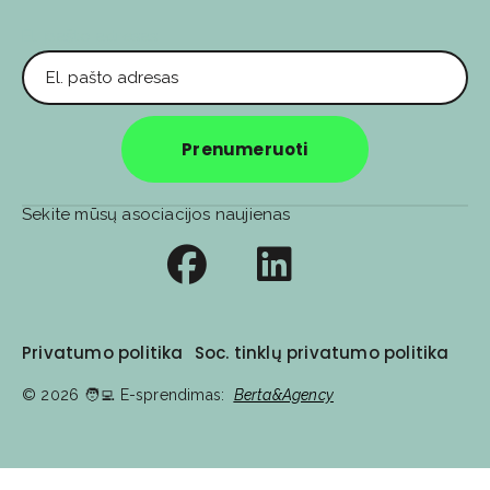
El. pašto adresas
Prenumeruoti
Sekite mūsų asociacijos naujienas
Privatumo politika
Soc. tinklų privatumo politika
© 2026
🧑‍💻️ E-sprendimas:
Berta&Agency