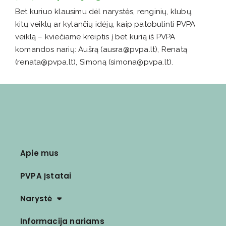
Bet kuriuo klausimu dėl narystės, renginių, klubų,
kitų veiklų ar kylančių idėjų, kaip patobulinti PVPA
veiklą – kviečiame kreiptis į bet kurią iš PVPA
komandos narių: Aušrą (ausra@pvpa.lt), Renatą
(renata@pvpa.lt), Simoną (simona@pvpa.lt).
Apie mus
PVPA Įstatai
Narystė
Informacija nariams