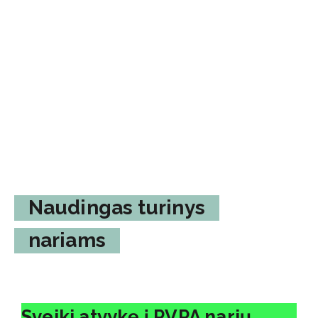
Naudingas turinys
nariams
Sveiki atvykę į PVPA narių