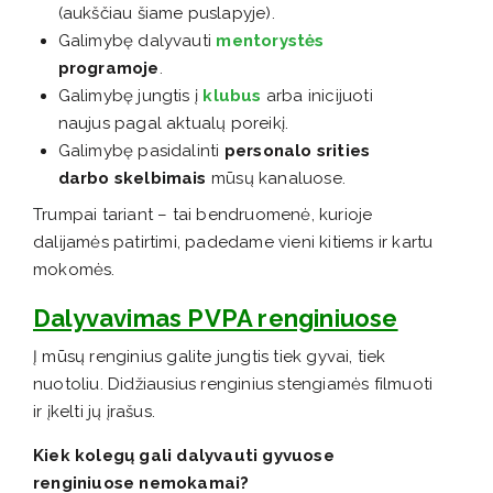
(aukščiau šiame puslapyje).
Galimybę dalyvauti
mentorystės
programoje
.
Galimybę jungtis į
klubus
arba inicijuoti
naujus pagal aktualų poreikį.
Galimybę pasidalinti
personalo srities
darbo skelbimais
mūsų kanaluose.
Trumpai tariant – tai bendruomenė, kurioje
dalijamės patirtimi, padedame vieni kitiems ir kartu
mokomės.
Dalyvavimas PVPA renginiuose
Į mūsų renginius galite jungtis tiek gyvai, tiek
nuotoliu. Didžiausius renginius stengiamės filmuoti
ir įkelti jų įrašus.
Kiek kolegų gali dalyvauti gyvuose
renginiuose nemokamai?