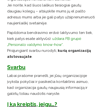
Jei norite, kad šiuos laiškus tiesiogiai gautų
daugiau kolegų – atsiųskite mums jų el pašto
adresus mums arba jie gali patys užsiprenumeruoti
naujienlaiškį svetainėje.
Papildoma bendravimo erdvė (aktyvumo ten tiek,
kiek patys esate aktyvūs):
uždara FB grupė
„Personalo valdymo know-how“
.
Prisijungiant svarbu nurodyti,
kurią organizaciją
atstovaujate
.
Svarbu
Labai prašome pranešti, jei jūsų organizacijoje
įvyksta pokyčiai ir pasikeičia kontaktinis asmuo,
kad organizacija gautų naujausią informaciją ir
galėtų toliau naudotis naryste.
Į ką kreiptis, jeigu…?