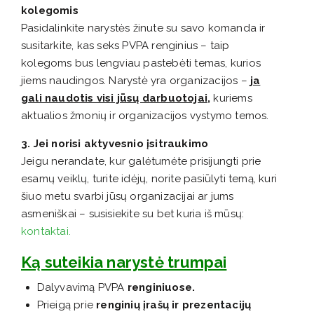
kolegomis
Pasidalinkite narystės žinute su savo komanda ir
susitarkite, kas seks PVPA renginius – taip
kolegoms bus lengviau pastebėti temas, kurios
jiems naudingos. Narystė yra organizacijos –
ja
gali naudotis visi jūsų darbuotojai
,
kuriems
aktualios žmonių ir organizacijos vystymo temos.
3. Jei norisi aktyvesnio įsitraukimo
Jeigu nerandate, kur galėtumėte prisijungti prie
esamų veiklų, turite idėjų, norite pasiūlyti temą, kuri
šiuo metu svarbi jūsų organizacijai ar jums
asmeniškai – susisiekite su bet kuria iš mūsų:
kontaktai.
Ką suteikia narystė trumpai
Dalyvavimą PVPA
renginiuose.
Prieigą prie
renginių įrašų ir prezentacijų