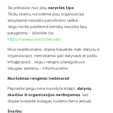
Tai priklauso nuo jūsų
narystės tipo
.
Tikslų skaičių nurodėme jūsų organizacijai
atsiųstame narystės patvirtinimo laiške.
Jeigu norite pasitikrinti bendrą narystės tipų
palyginimą – žiūrėkite čia:
https://www.pvpa.lt/naryste/.
Kilus neaiškumams, drąsiai klauskite, kiek dalyvių iš
organizacijos nemokamai gali dalyvauti el paštu
info@pvpa.lt . Jeigu į renginį užsiregistruos
daugiau asmenų – informuosime.
Nuotoliniai renginiai (vebinarai)
Paprastai (jeigu nėra nurodyta kitaip)
dalyvių
skaičius iš organizacijos neribojamas
, tad
drąsiai kvieskite kolegas, kuriems tema aktuali.
Svarbu: