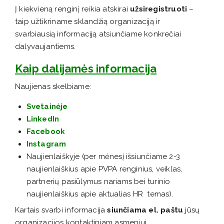
Į kiekvieną renginį reikia atskirai
užsiregistruoti
–
taip užtikriname sklandžią organizaciją ir
svarbiausią informaciją atsiunčiame konkrečiai
dalyvaujantiems.
Kaip dalijamės informacija
Naujienas skelbiame:
Svetainėje
LinkedIn
Facebook
Instagram
Naujienlaiškyje (per mėnesį išsiunčiame 2-3
naujienlaiškius apie PVPA renginius, veiklas,
partnerių pasiūlymus nariams bei turinio
naujienlaiškius apie aktualias HR temas).
Kartais svarbi informacija
siunčiama el. paštu
jūsų
organizacijos kontaktiniam asmeniui.