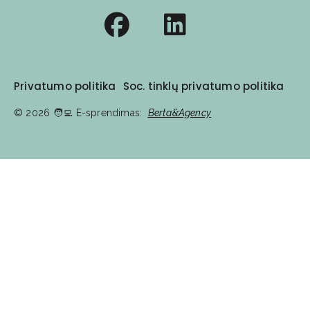
Privatumo politika
Soc. tinklų privatumo politika
© 2026
🧑‍💻️ E-sprendimas:
Berta&Agency