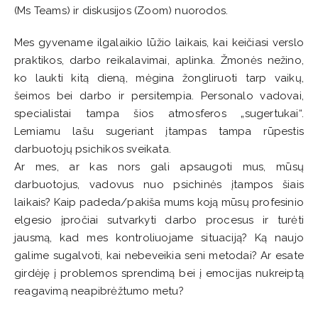
(Ms Teams) ir diskusijos (Zoom) nuorodos.
Mes gyvename ilgalaikio lūžio laikais, kai keičiasi verslo
praktikos, darbo reikalavimai, aplinka. Žmonės nežino,
ko laukti kitą dieną, mėgina žongliruoti tarp vaikų,
šeimos bei darbo ir persitempia. Personalo vadovai,
specialistai tampa šios atmosferos „sugertukai“.
Lemiamu lašu sugeriant įtampas tampa rūpestis
darbuotojų psichikos sveikata.
Ar mes, ar kas nors gali apsaugoti mus, mūsų
darbuotojus, vadovus nuo psichinės įtampos šiais
laikais? Kaip padeda/pakiša mums koją mūsų profesinio
elgesio įpročiai sutvarkyti darbo procesus ir turėti
jausmą, kad mes kontroliuojame situaciją? Ką naujo
galime sugalvoti, kai nebeveikia seni metodai? Ar esate
girdėję į problemos sprendimą bei į emocijas nukreiptą
reagavimą neapibrėžtumo metu?