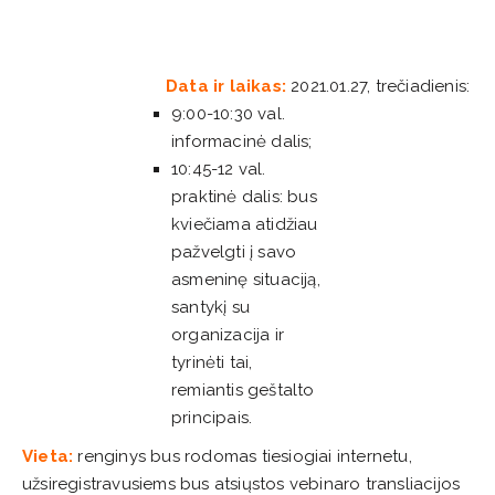
Data ir laikas:
2021.01.27, trečiadienis:
9:00-10:30 val.
informacinė dalis;
10:45-12 val.
praktinė dalis: bus
kviečiama atidžiau
pažvelgti į savo
asmeninę situaciją,
santykį su
organizacija ir
tyrinėti tai,
remiantis geštalto
principais.
Vieta:
renginys bus rodomas tiesiogiai internetu,
užsiregistravusiems bus atsiųstos vebinaro transliacijos