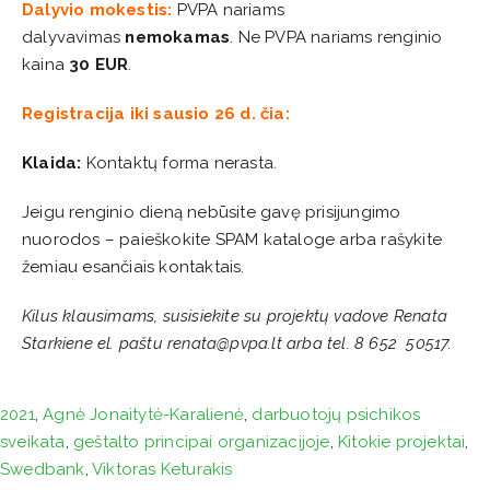
Dalyvio mokestis:
PVPA nariams
dalyvavimas
nemokamas
. Ne PVPA nariams renginio
kaina
30 EUR
.
Registracija iki sausio 26 d. čia:
Klaida:
Kontaktų forma nerasta.
Jeigu renginio dieną nebūsite gavę prisijungimo
nuorodos – paieškokite SPAM kataloge arba rašykite
žemiau esančiais kontaktais.
Kilus klausimams, susisiekite su projektų vadove Renata
Starkiene el. paštu renata@pvpa.lt arba tel. 8 652 50517.
2021
,
Agnė Jonaitytė-Karalienė
,
darbuotojų psichikos
sveikata
,
geštalto principai organizacijoje
,
Kitokie projektai
,
Swedbank
,
Viktoras Keturakis