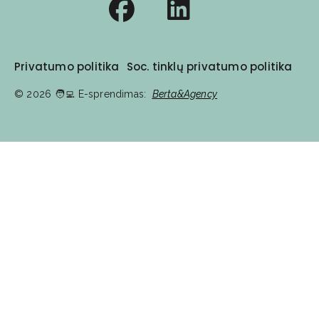
Privatumo politika
Soc. tinklų privatumo politika
© 2026
🧑‍💻️ E-sprendimas:
Berta&Agency