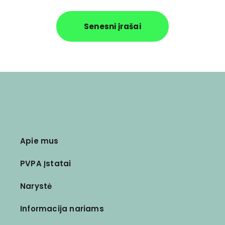
Senesni įrašai
Apie mus
PVPA Įstatai
Narystė
Informacija nariams