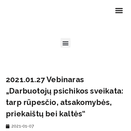
EN | About PVP
Motivated at Wor
Naudinga informa
2021.01.27 Vebinaras
„Darbuotojų psichikos sveikata:
tarp rūpesčio, atsakomybės,
priekaištų bei kaltės“
2021-01-07