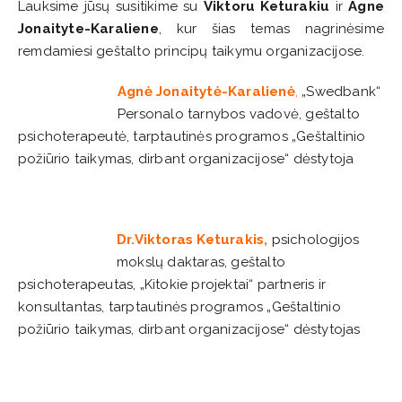
Lauksime jūsų susitikime su
Viktoru Keturakiu
ir
Agne
Jonaityte-Karaliene
, kur šias temas nagrinėsime
remdamiesi geštalto principų taikymu organizacijose.
Agnė Jonaitytė-Karalienė
,
„Swedbank“
Personalo tarnybos vadovė, geštalto
psichoterapeutė, tarptautinės programos „Geštaltinio
požiūrio taikymas, dirbant organizacijose“ dėstytoja
Dr.Viktoras Keturakis,
psichologijos
mokslų daktaras, geštalto
psichoterapeutas, „Kitokie projektai“ partneris ir
konsultantas, tarptautinės programos „Geštaltinio
požiūrio taikymas, dirbant organizacijose“ dėstytojas