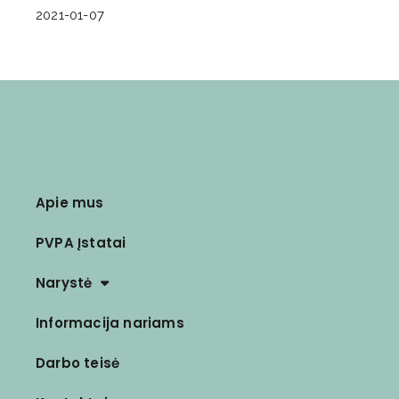
2021-01-07
Apie mus
PVPA Įstatai
Narystė
Informacija nariams
Darbo teisė