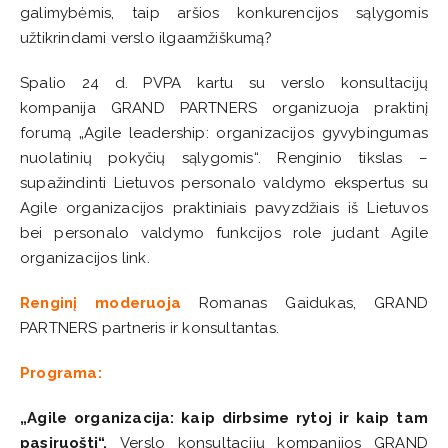
galimybėmis, taip aršios konkurencijos sąlygomis
užtikrindami verslo ilgaamžiškumą?
Spalio 24 d. PVPA kartu su verslo konsultacijų
kompanija GRAND PARTNERS organizuoja praktinį
forumą „Agile leadership: organizacijos gyvybingumas
nuolatinių pokyčių sąlygomis“. Renginio tikslas –
supažindinti Lietuvos personalo valdymo ekspertus su
Agile organizacijos praktiniais pavyzdžiais iš Lietuvos
bei personalo valdymo funkcijos role judant Agile
organizacijos link.
Renginį moderuoja
Romanas Gaidukas, GRAND
PARTNERS partneris ir konsultantas.
Programa:
„Agile organizacija: kaip dirbsime rytoj ir kaip tam
pasiruošti“.
Verslo konsultacijų kompanijos GRAND