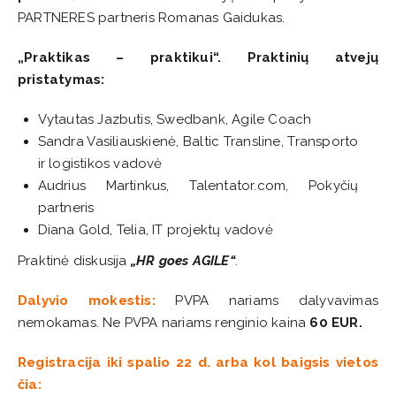
PARTNERES partneris Romanas Gaidukas.
„Praktikas – praktikui“. Praktinių atvejų
pristatymas:
Vytautas Jazbutis, Swedbank, Agile Coach
Sandra Vasiliauskienė, Baltic Transline, Transporto
ir logistikos vadovė
Audrius Martinkus, Talentator.com, Pokyčių
partneris
Diana Gold, Telia, IT projektų vadovė
Praktinė diskusija
„HR goes AGILE“
.
Dalyvio mokestis:
PVPA nariams dalyvavimas
nemokamas. Ne PVPA nariams renginio kaina
60 EUR.
Registracija iki spalio 22 d. arba kol baigsis vietos
čia: