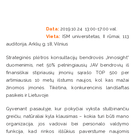
Data:
2019.10.24 13:00-17:00 val.
Vieta:
ISM universitetas, II rūmai, 113
auditorija, Arklių g. 18, Vilnius
Strateginės plėtros konsultacijų bendrovės „Innosight“
duomenimis, net 50% pelningiausių JAV bendrovių iš
finansiškai stipriausių įmonių sąrašo TOP 500 per
artimiausius 10 metų išstums naujos, kol kas mažai
žinomos įmonės. Tikėtina, konkurencinis landšaftas
pasikeis ir Lietuvoje.
Gyvenant pasaulyje, kur pokyčiai vyksta stulbinančiu
greičiu, natūraliai kyla klausimas – kokia turi būti mano
organizacija, jos vadovai bei personalo valdymo
funkcija, kad rinkos iššūkius paverstume naujomis