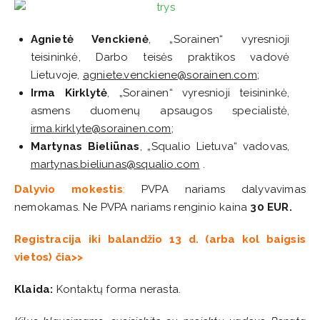
Agnietė Venckienė
, „Sorainen“ vyresnioji
teisininkė, Darbo teisės praktikos vadovė
Lietuvoje,
agniete.venckiene@sorainen.com
;
Irma Kirklytė
, „Sorainen“ vyresnioji teisininkė,
asmens duomenų apsaugos specialistė,
irma.kirklyte@sorainen.com
;
Martynas Bieliūnas
, „Squalio Lietuva“ vadovas,
martynas.bieliunas@squalio.com
.
Dalyvio mokestis
:
PVPA nariams dalyvavimas
nemokamas. Ne PVPA nariams renginio kaina
30 EUR.
Registracija iki balandžio 13 d. (arba kol baigsis
vietos) čia>>
Klaida:
Kontaktų forma nerasta.