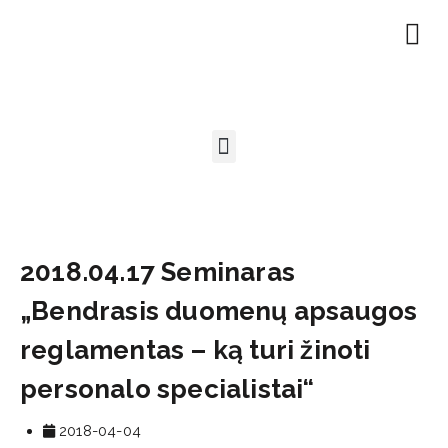
EN | About
Motivated at
Naudinga inf
2018.04.17 Seminaras
„Bendrasis duomenų apsaugos
reglamentas – ką turi žinoti
personalo specialistai“
2018-04-04