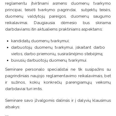
reglamentu įtvirtinami asmens duomenų tvarkymo
principai, teisėti tvarkymo pagrindai, subjektų teisės,
duomenų valdytojų pareigos, duomenų saugumo
reikalavimai.
Daugiausia dėmesio bus skiriama
darbdaviams itin aktualiems praktiniams aspektams:
kandidatų duomenų tvarkymui;
darbuotojų duomenų tvarkymui, įskaitant darbo
vietos, darbo priemonių, susirašinėjimo stebėjimą;
buvusių darbuotojų duomenų tvarkymui.
Seminare personalo specialistai ne tik susipažins su
pagrindiniais naujojo reglamentavimo reikalavimais, bet
ir sužinos, kokių konkrečių parengiamųjų veiksmų
darbdaviai turi imtis.
Seminare savo įžvalgomis dalinsis ir į dalyvių klausimus
atsakys: