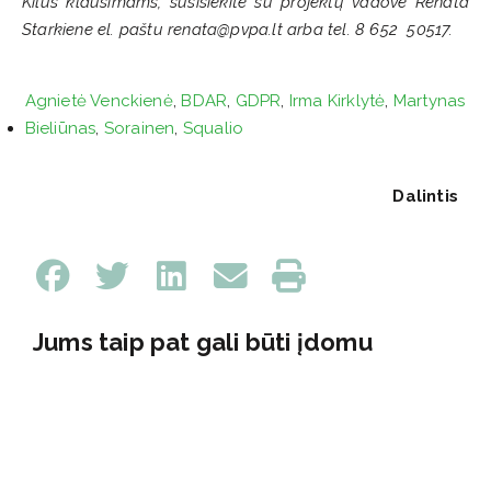
Kilus klausimams, susisiekite su projektų vadove Renata
Starkiene el. paštu renata@pvpa.lt arba tel. 8 652 50517.
Agnietė Venckienė
,
BDAR
,
GDPR
,
Irma Kirklytė
,
Martynas
Bieliūnas
,
Sorainen
,
Squalio
Dalintis
Jums taip pat gali būti įdomu