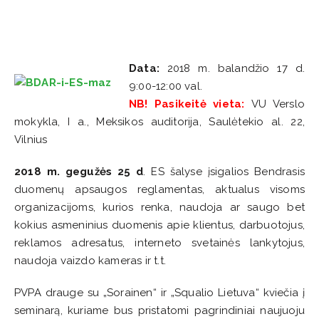
Data:
2018 m. balandžio 17 d.
9:00-12:00 val.
NB! Pasikeitė vieta:
VU Verslo
mokykla, I a., Meksikos auditorija, Saulėtekio al. 22,
Vilnius
2018 m. gegužės 25 d
. ES šalyse įsigalios Bendrasis
duomenų apsaugos reglamentas, aktualus visoms
organizacijoms, kurios renka, naudoja ar saugo bet
kokius asmeninius duomenis apie klientus, darbuotojus,
reklamos adresatus, interneto svetainės lankytojus,
naudoja vaizdo kameras ir t.t.
PVPA drauge su „Sorainen“ ir „Squalio Lietuva“ kviečia į
seminarą, kuriame bus pristatomi pagrindiniai naujuoju