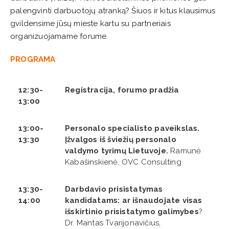
palengvinti darbuotojų atranką? Šiuos ir kitus klausimus
gvildensime jūsų mieste kartu su partneriais
organizuojamame forume.
PROGRAMA
12:30-
Registracija, forumo pradžia
13:00
13:00-
Personalo specialisto paveikslas.
13:30
Įžvalgos iš šviežių personalo
valdymo tyrimų Lietuvoje.
Ramunė
Kabašinskienė, OVC Consulting
13:30-
Darbdavio prisistatymas
14:00
kandidatams: ar išnaudojate visas
išskirtinio prisistatymo galimybes
?
Dr. Mantas Tvarijonavičius,