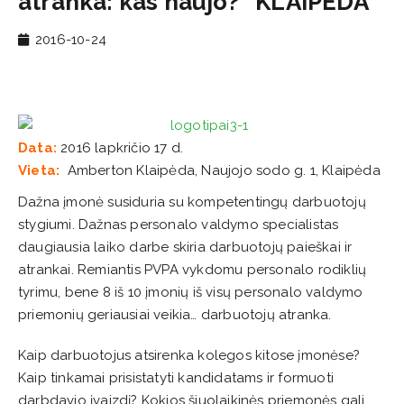
atranka: kas naujo?“ KLAIPĖDA
2016-10-24
Data:
2016 lapkričio 17 d.
Vieta:
Amberton Klaipėda, Naujojo sodo g. 1, Klaipėda
Dažna įmonė susiduria su kompetentingų darbuotojų
stygiumi. Dažnas personalo valdymo specialistas
daugiausia laiko darbe skiria darbuotojų paieškai ir
atrankai. Remiantis PVPA vykdomu personalo rodiklių
tyrimu, bene 8 iš 10 įmonių iš visų personalo valdymo
priemonių geriausiai veikia… darbuotojų atranka.
Kaip darbuotojus atsirenka kolegos kitose įmonėse?
Kaip tinkamai prisistatyti kandidatams ir formuoti
darbdavio įvaizdį? Kokios šiuolaikinės priemonės gali