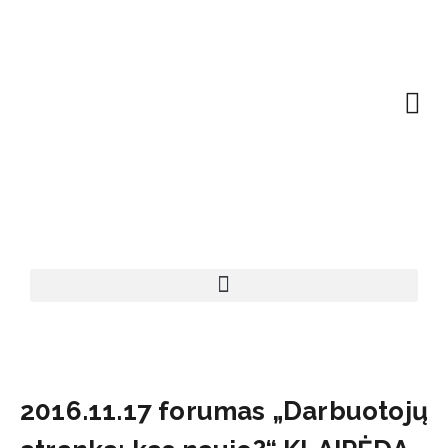
EN | About
Motivated at
Naudinga inf
2016.11.17 forumas „Darbuotojų