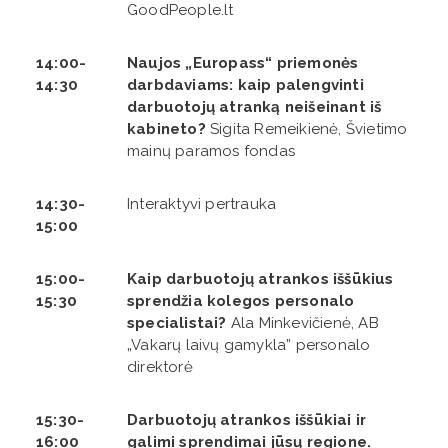
GoodPeople.lt
14:00-
Naujos „Europass“ priemonės
14:30
darbdaviams: kaip palengvinti
darbuotojų atranką neišeinant iš
kabineto?
Sigita Remeikienė, Švietimo
mainų paramos fondas
14:30-
Interaktyvi pertrauka
15:00
15:00-
Kaip darbuotojų atrankos iššūkius
15:30
sprendžia kolegos personalo
specialistai?
Ala Minkevičienė, AB
„Vakarų laivų gamykla” personalo
direktorė
15:30-
Darbuotojų atrankos iššūkiai ir
16:00
galimi sprendimai jūsų regione.