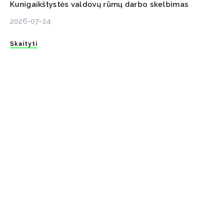
Kunigaikštystės valdovų rūmų darbo skelbimas
2026-07-24
Skaityti