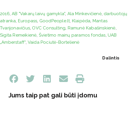
2016
,
AB "Vakarų laivų gamykla"
,
Ala Minkevičienė
,
darbuotojų
atranka
,
Europass
,
GoodPeople.lt
,
Klaipėda
,
Mantas
Tvarijonavičius
,
OVC Consulting
,
Ramunė Kabašinskienė
,
Sigita Remeikienė
,
Švietimo mainų paramos fondas
,
UAB
„Amberstaff“
,
Vaida Pociutė-Bortelienė
Dalintis
Jums taip pat gali būti įdomu