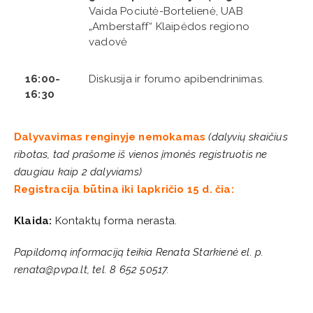
Vaida Pociutė-Bortelienė, UAB
„Amberstaff“ Klaipėdos regiono
vadovė
16:00-
Diskusija ir forumo apibendrinimas.
16:30
Dalyvavimas renginyje nemokamas
(
dalyvių skaičius
ribotas, tad prašome iš vienos įmonės registruotis ne
daugiau kaip 2 dalyviams)
Registracija būtina iki lapkričio 15 d. čia:
Klaida:
Kontaktų forma nerasta.
Papildomą informaciją teikia Renata Starkienė el. p.
renata@pvpa.lt, tel. 8 652 50517.