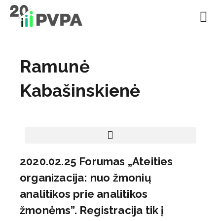
EN | About
Motivated at
Naudinga inf
Ramunė
Kabašinskienė
2020.02.25 Forumas „Ateities
organizacija: nuo žmonių
analitikos prie analitikos
žmonėms”. Registracija tik į