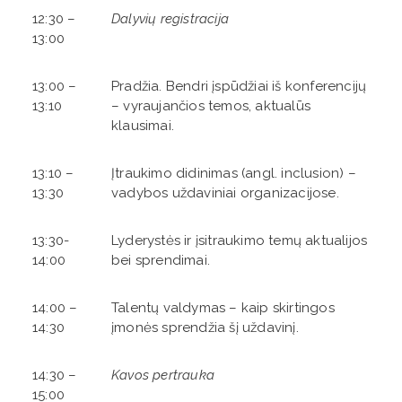
12:30 –
Dalyvių registracija
13:00
13:00 –
Pradžia. Bendri įspūdžiai iš konferencijų
13:10
– vyraujančios temos, aktualūs
klausimai.
13:10 –
Įtraukimo didinimas (angl. inclusion) –
13:30
vadybos uždaviniai organizacijose.
13:30-
Lyderystės ir įsitraukimo temų aktualijos
14:00
bei sprendimai.
14:00 –
Talentų valdymas – kaip skirtingos
14:30
įmonės sprendžia šį uždavinį.
14:30 –
Kavos pertrauka
15:00