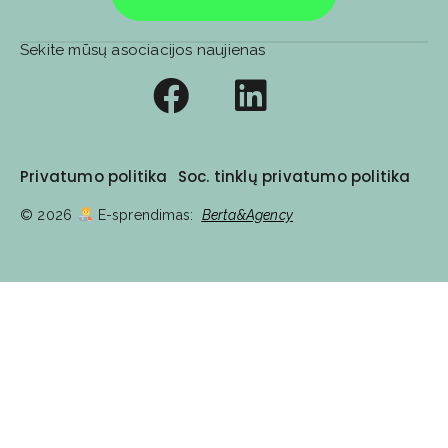
Sekite mūsų asociacijos naujienas
Privatumo politika
Soc. tinklų privatumo politika
© 2026
E-sprendimas:
Berta&Agency