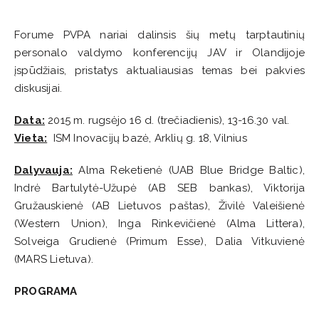
Forume PVPA nariai dalinsis šių metų tarptautinių
personalo valdymo konferencijų JAV ir Olandijoje
įspūdžiais, pristatys aktualiausias temas bei pakvies
diskusijai.
Data:
2015 m. rugsėjo 16 d. (trečiadienis), 13-16.30 val.
Vieta:
ISM Inovacijų bazė, Arklių g. 18, Vilnius
Dalyvauja:
Alma Reketienė (UAB Blue Bridge Baltic),
Indrė Bartulytė-Užupė (AB SEB bankas), Viktorija
Gružauskienė (AB Lietuvos paštas), Živilė Valeišienė
(Western Union), Inga Rinkevičienė (Alma Littera),
Solveiga Grudienė (Primum Esse), Dalia Vitkuvienė
(MARS Lietuva).
PROGRAMA