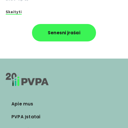
Skaityti
Senesni įrašai
Apie mus
PVPA Įstatai