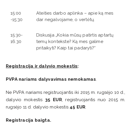
15:00
Ateities darbo aplinka – apie ką mes
-15:30
dar negalvojame, o vertėtų.
15:30-
Diskusija „Kokia mūsų patirtis aptartų
16.30
temų kontekste? Ką mes galime
pritaikyti? Kaip tai padaryti?“
Registracija ir da
lyvio mokestis
:
PVPA nariams dalyvavimas nemokamas
.
Ne PVPA nariams registruojantis iki 2015 m. rugsėjo 10 d.,
dalyvio mokestis
35 EUR
, registruojantis nuo 2015 m.
rugsėjo 11 d. dalyvio mokestis
45 EUR
.
Registracija baigta.