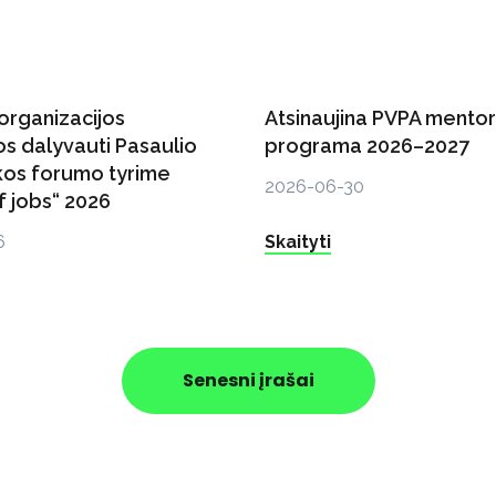
organizacijos
Atsinaujina PVPA mento
s dalyvauti Pasaulio
programa 2026–2027
os forumo tyrime
2026-06-30
f jobs“ 2026
6
Skaityti
Senesni įrašai