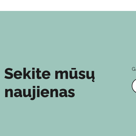
Sekite mūsų
G
E
naujienas