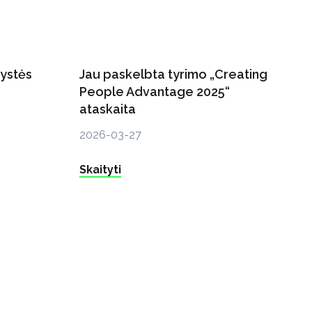
rystės
Jau paskelbta tyrimo „Creating
People Advantage 2025“
ataskaita
2026-03-27
Skaityti