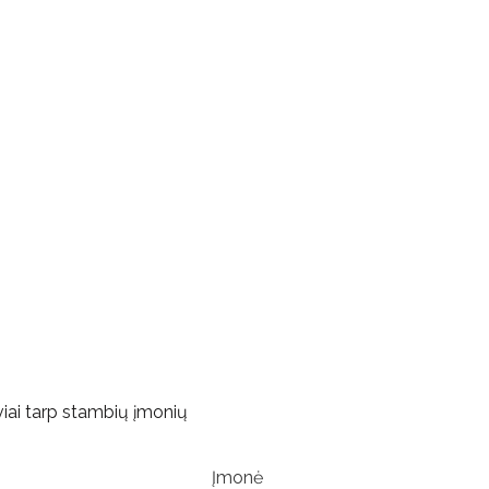
iai tarp stambių įmonių
Įmonė