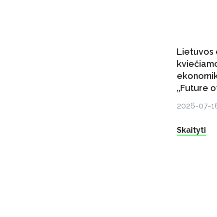
Lietuvos 
kviečiamo
ekonomik
„Future o
2026-07-1
Skaityti