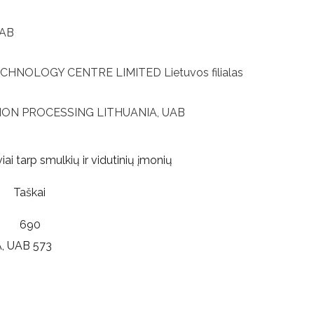
 AB
HNOLOGY CENTRE LIMITED Lietuvos filialas
ON PROCESSING LITHUANIA, UAB
i tarp smulkių ir vidutinių įmonių
aškai
B 690
UAB 573