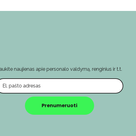
aukite naujienas apie personalo valdymą, renginius ir t.t.
l. pašto adresas
Prenumeruoti