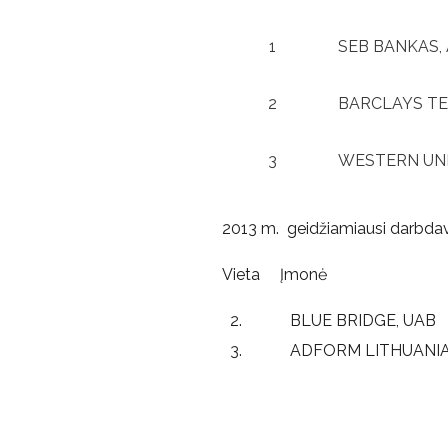
1
SEB BANKAS,
2
BARCLAYS TEC
3
WESTERN UNI
2013 m. geidžiamiausi darbdavia
Vieta Įmonė T
BLUE BRIDGE, UA
ADFORM LITHUANIA, 