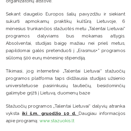
organizatorių atstovė.
Sekant daugelio Europos šalių pavyzdžiu ir siekiant
sukurti apmokamų praktikų kultūrą Lietuvoje, 6
mėnesius trunkančios stažuotės metu „Talentai Lietuvai“
programos dalyviams bus mokamas atlygis.
Absolventai, studijas baigę mažiau nei prieš metus,
papildomai galės pretenduoti į „Erasmus+” programos
siūlomą 500 eurų mėnesinę stipendiją.
Tikimasi, jog internetinė „Talentai Lietuvai“ stažuočių
programos platforma taps didžiausia studijas užsienio
universitetuose pasirinkusių tautiečių, besidominčių
galimybe grįžti į Lietuvą, duomenų baze
Stažuočių programos „Talentai Lietuvai“ dalyvių atranka
vyksta
iki š.m. gruodžio 10 d.
Daugiau informacijos
apie programą:
www.stazuokis.lt