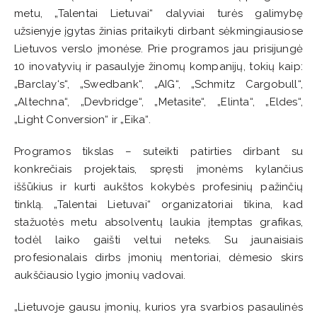
metu, „Talentai Lietuvai“ dalyviai turės galimybę
užsienyje įgytas žinias pritaikyti dirbant sėkmingiausiose
Lietuvos verslo įmonėse. Prie programos jau prisijungė
10 inovatyvių ir pasaulyje žinomų kompanijų, tokių kaip:
„Barclay‘s“, „Swedbank“, „AIG“, „Schmitz Cargobull“,
„Altechna“, „Devbridge“, „Metasite“, „Elinta“, „Eldes“,
„Light Conversion“ ir „Eika“.
Programos tikslas – suteikti patirties dirbant su
konkrečiais projektais, spręsti įmonėms kylančius
iššūkius ir kurti aukštos kokybės profesinių pažinčių
tinklą. „Talentai Lietuvai“ organizatoriai tikina, kad
stažuotės metu absolventų laukia įtemptas grafikas,
todėl laiko gaišti veltui neteks. Su jaunaisiais
profesionalais dirbs įmonių mentoriai, dėmesio skirs
aukščiausio lygio įmonių vadovai.
„Lietuvoje gausu įmonių, kurios yra svarbios pasaulinės