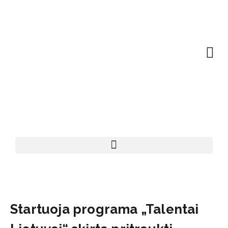
EN | About
Motivated at
Naudinga inf
Startuoja programa „Talentai