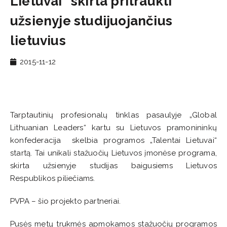
Lietuvai“ skirta pritraukti
užsienyje studijuojančius
lietuvius
2015-11-12
Tarptautinių profesionalų tinklas pasaulyje „Global
Lithuanian Leaders“ kartu su Lietuvos pramonininkų
konfederacija skelbia programos „Talentai Lietuvai“
startą. Tai unikali stažuočių Lietuvos įmonėse programa,
skirta užsienyje studijas baigusiems Lietuvos
Respublikos piliečiams.
PVPA – šio projekto partneriai.
Pusės metų trukmės apmokamos stažuočių programos