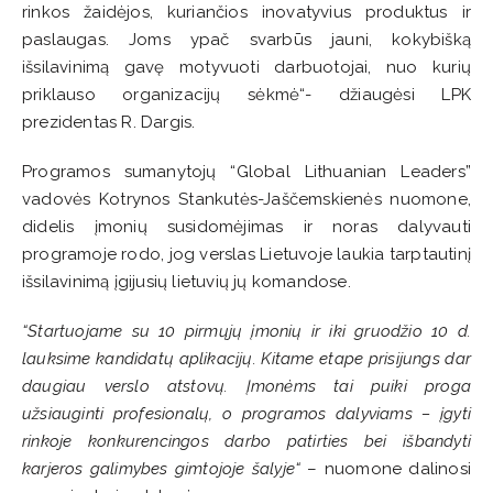
rinkos žaidėjos, kuriančios inovatyvius produktus ir
paslaugas. Joms ypač svarbūs jauni, kokybišką
išsilavinimą gavę motyvuoti darbuotojai, nuo kurių
priklauso organizacijų sėkmė“- džiaugėsi LPK
prezidentas R. Dargis.
Programos sumanytojų “Global Lithuanian Leaders”
vadovės Kotrynos Stankutės-Jaščemskienės nuomone,
didelis įmonių susidomėjimas ir noras dalyvauti
programoje rodo, jog verslas Lietuvoje laukia tarptautinį
išsilavinimą įgijusių lietuvių jų komandose.
“Startuojame su 10 pirmųjų įmonių ir iki gruodžio 10 d.
lauksime kandidatų aplikacijų. Kitame etape prisijungs dar
daugiau verslo atstovų. Įmonėms tai puiki proga
užsiauginti profesionalų, o programos dalyviams – įgyti
rinkoje konkurencingos darbo patirties bei išbandyti
karjeros galimybes gimtojoje šalyje“
– nuomone dalinosi