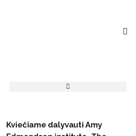
EN | About
Motivated at
Naudinga inf
Kviečiame dalyvauti Amy