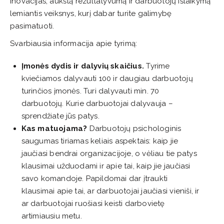
inovacijas, aukštą rezultatyvumą ir darbuotojų išlaikymą
lemiantis veiksnys, kurį dabar turite galimybę
pasimatuoti.
Svarbiausia informacija apie tyrimą:
Įmonės dydis ir dalyvių skaičius.
Tyrime
kviečiamos dalyvauti 100 ir daugiau darbuotojų
turinčios įmonės. Turi dalyvauti min. 70
darbuotojų. Kurie darbuotojai dalyvauja –
sprendžiate jūs patys.
Kas matuojama?
Darbuotojų psichologinis
saugumas tiriamas keliais aspektais: kaip jie
jaučiasi bendrai organizacijoje, o vėliau tie patys
klausimai užduodami ir apie tai, kaip jie jaučiasi
savo komandoje. Papildomai dar įtraukti
klausimai apie tai, ar darbuotojai jaučiasi vieniši, ir
ar darbuotojai ruošiasi keisti darbovietę
artimiausiu metu.