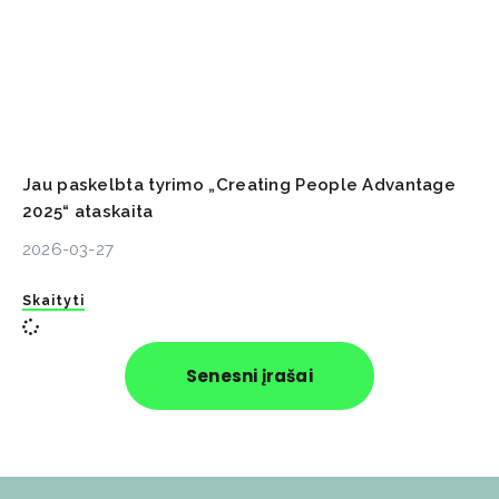
Jau paskelbta tyrimo „Creating People Advantage
2025“ ataskaita
2026-03-27
Skaityti
Senesni įrašai