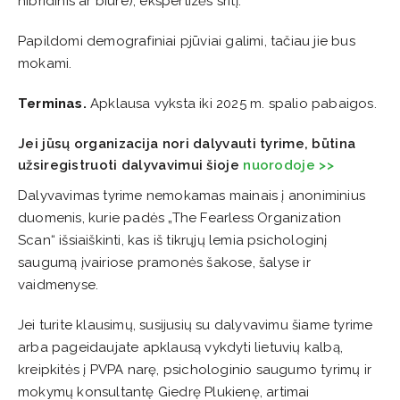
hibridinis ar biure), ekspertizės sritį.
Papildomi demografiniai pjūviai galimi, tačiau jie bus
mokami.
Terminas.
Apklausa vyksta iki 2025 m. spalio pabaigos.
Jei jūsų organizacija nori dalyvauti tyrime, būtina
užsiregistruoti dalyvavimui šioje
nuorodoje >>
Dalyvavimas tyrime nemokamas mainais į anoniminius
duomenis, kurie padės „The Fearless Organization
Scan“ išsiaiškinti, kas iš tikrųjų lemia psichologinį
saugumą įvairiose pramonės šakose, šalyse ir
vaidmenyse.
Jei turite klausimų, susijusių su dalyvavimu šiame tyrime
arba pageidaujate apklausą vykdyti lietuvių kalbą,
kreipkitės į PVPA narę, psichologinio saugumo tyrimų ir
mokymų konsultantę Giedrę Plukienę, artimai