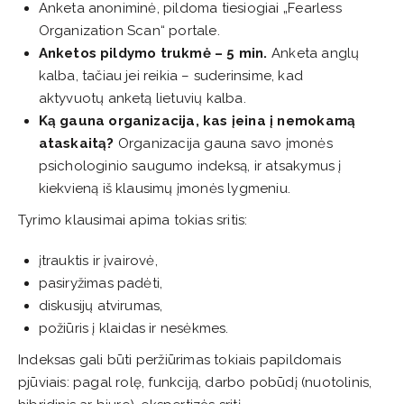
Anketa anoniminė, pildoma tiesiogiai „Fearless
Organization Scan“ portale.
Anketos pildymo trukmė – 5 min.
Anketa anglų
kalba, tačiau jei reikia – suderinsime, kad
aktyvuotų anketą lietuvių kalba.
Ką gauna organizacija, kas įeina į nemokamą
ataskaitą?
Organizacija gauna savo įmonės
psichologinio saugumo indeksą, ir atsakymus į
kiekvieną iš klausimų įmonės lygmeniu.
Tyrimo klausimai apima tokias sritis:
įtrauktis ir įvairovė,
pasiryžimas padėti,
diskusijų atvirumas,
požiūris į klaidas ir nesėkmes.
Indeksas gali būti peržiūrimas tokiais papildomais
pjūviais: pagal rolę, funkciją, darbo pobūdį (nuotolinis,