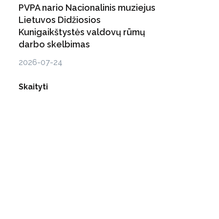
PVPA nario Nacionalinis muziejus
Lietuvos Didžiosios
Kunigaikštystės valdovų rūmų
darbo skelbimas
2026-07-24
Skaityti