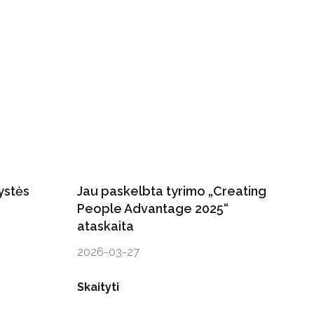
ystės
Jau paskelbta tyrimo „Creating
People Advantage 2025“
ataskaita
2026-03-27
Skaityti