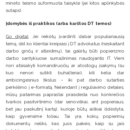
minėto teismo suformuota taisykle (jei kitos aplinkybės
sutaps).
Įdomybės iš praktikos (arba karštos DT temos)
Go digital
. Jei reikėtų įvardinti dabar populiariausią
temą, dėl ko klientai kreipiasi į DT advokatus (neskaitant
darbo ginčų ir atleidimų), tai galėtų būti popierizmo
darbo santykiuose sumažinimas naudojantis IT. Vieni
nori atsisakyti komandiruočių ar atostogų įsakymų (su
kuo nenori sutikti buhalteriai), kiti kelia dar
ambicingesnius tikslus – iki pat darbo sutarties
perkėlimo į e-formatą. Nelendant į reguliavimo detales,
mūsų patarimas paprastai prasideda nuo konkrečios
tvarkos pasitvirtinimo (dar senoviškai, ant popieriaus,
bet jau paskutinį kartą), kurioje būtų aiškiai išdėstyta,
kaip gyvensime toliau. Tai yra, kokių popierinių
dokumentų neliks, kas juos pakeis, kaip su jais