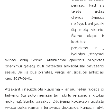
panašu, kad šis
teisės aktas
dienos šviesos
neišvys bent jau iki
šių metų vidurio.
Šiame etape ir
kodekso
projektas, ir jį
lydintys įstatymai
skinasi kelią Seime. Atitinkamai galutinis projektas
priėmimui galėtų būti pateiktas anksčiausiai pavasario
sesijai. Jei jis bus priimtas, vargu ar įsigalios anksčiau
kaip 2017-01-01.
Atsakant į neužduotą klausimą – ar jau reikia ruoštis jo
taikymui (ką siūlo nemažai tam skirtų renginių ir kitokių
mokymų). Sunku pasakyti. Dėl įvairių kodekso nuostatų
vyksta pakankamai intensyvios diskusijos, kurios, matyt,