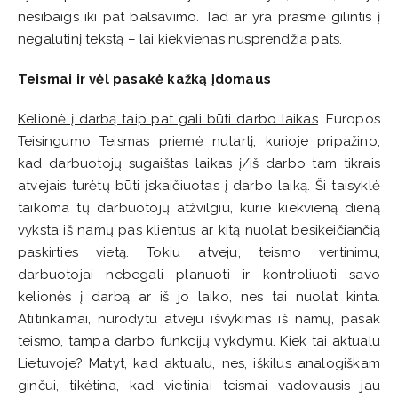
nesibaigs iki pat balsavimo. Tad ar yra prasmė gilintis į
negalutinį tekstą – lai kiekvienas nusprendžia pats.
Teismai ir vėl pasakė kažką įdomaus
Kelionė į darbą taip pat gali būti darbo laikas
. Europos
Teisingumo Teismas priėmė nutartį, kurioje pripažino,
kad darbuotojų sugaištas laikas į/iš darbo tam tikrais
atvejais turėtų būti įskaičiuotas į darbo laiką. Ši taisyklė
taikoma tų darbuotojų atžvilgiu, kurie kiekvieną dieną
vyksta iš namų pas klientus ar kitą nuolat besikeičiančią
paskirties vietą. Tokiu atveju, teismo vertinimu,
darbuotojai nebegali planuoti ir kontroliuoti savo
kelionės į darbą ar iš jo laiko, nes tai nuolat kinta.
Atitinkamai, nurodytu atveju išvykimas iš namų, pasak
teismo, tampa darbo funkcijų vykdymu. Kiek tai aktualu
Lietuvoje? Matyt, kad aktualu, nes, iškilus analogiškam
ginčui, tikėtina, kad vietiniai teismai vadovausis jau