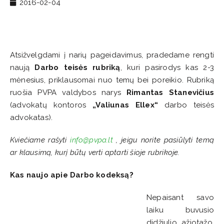
2016-02-04
Atsižvelgdami į narių pageidavimus, pradedame rengti
naują
Darbo teisės rubriką
, kuri pasirodys kas 2-3
mėnesius, priklausomai nuo temų bei poreikio. Rubriką
ruošia PVPA valdybos narys
Rimantas Stanevičius
(advokatų kontoros
„Valiunas Ellex“
darbo teisės
advokatas).
Kviečiame rašyti
info@pvpa.lt
, jeigu norite pasiūlyti temą
ar klausimą, kurį būtų verti aptarti šioje rubrikoje.
Kas naujo apie Darbo kodeksą?
Nepaisant savo
laiku buvusio
didžiulio ažiotažo,