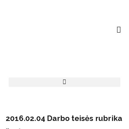
EN | About
Motivated at
Naudinga inf
2016.02.04 Darbo teisės rubrika