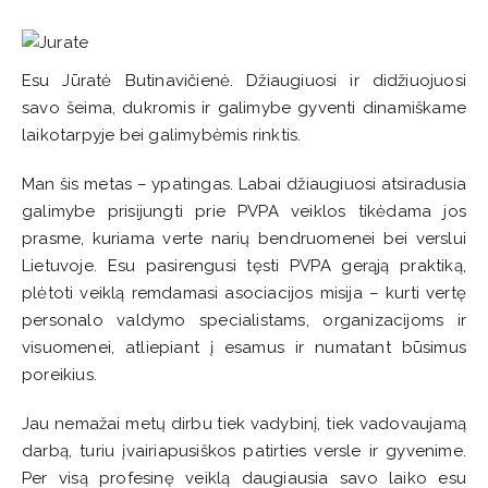
Esu Jūratė Butinavičienė. Džiaugiuosi ir didžiuojuosi
savo šeima, dukromis ir galimybe gyventi dinamiškame
laikotarpyje bei galimybėmis rinktis.
Man šis metas – ypatingas. Labai džiaugiuosi atsiradusia
galimybe prisijungti prie PVPA veiklos tikėdama jos
prasme, kuriama verte narių bendruomenei bei verslui
Lietuvoje. Esu pasirengusi tęsti PVPA gerąją praktiką,
plėtoti veiklą remdamasi asociacijos misija – kurti vertę
personalo valdymo specialistams, organizacijoms ir
visuomenei, atliepiant į esamus ir numatant būsimus
poreikius.
Jau nemažai metų dirbu tiek vadybinį, tiek vadovaujamą
darbą, turiu įvairiapusiškos patirties versle ir gyvenime.
Per visą profesinę veiklą daugiausia savo laiko esu