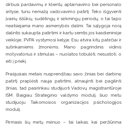
dirbusi pardavimų ir klientų aptarnavimo bei personalo
srityse, turiu nemažą vadovavimo patirtį. Teko išgyventi
įvairių iššūkių, sudėtingų ir sėkmingų periodų, o tai tapo
neatsiejama mano asmenybės dalimi. Tai sąlygoja norą
dalintis sukaupta patirtimi ir kartu semtis jos kasdieninėje
veikloje, PVPA vystymosi kelyje. Esu atvira kitų patirčiai ir
sutinkamiems žmonėms. Mano pagrindinis vidinis
motyvatorius ir stimulas – nuolatos tobulėti, nesustoti, o
eiti į priekį.
Praėjusiais metais nusprendžiau savo žinias bei darbinę
patirtį praplėsti nauja patirtimi, atnaujinti bei pagilinti
žinias, tad pasirinkau studijuoti Vadovų magistrantūroje
ISM. Baigiau Strateginio valdymo modulį, šiuo metu
studijuoju Taikomosios organizacijos psichologijos
modulį.
Pirmasis šių metų mėnuo – tai laikas, kai peržiūrima