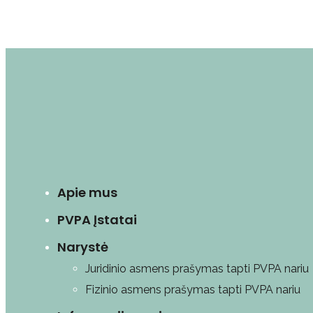
Apie mus
PVPA Įstatai
Narystė
Juridinio asmens prašymas tapti PVPA nariu
Fizinio asmens prašymas tapti PVPA nariu