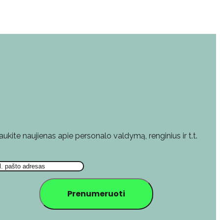
aukite naujienas apie personalo valdymą, renginius ir t.t.
l. pašto adresas
Prenumeruoti