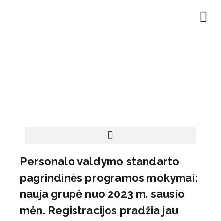
EN | About
Motivated at
Naudinga inf
Personalo valdymo standarto
pagrindinės programos mokymai:
nauja grupė nuo 2023 m. sausio
mėn. Registracijos pradžia jau