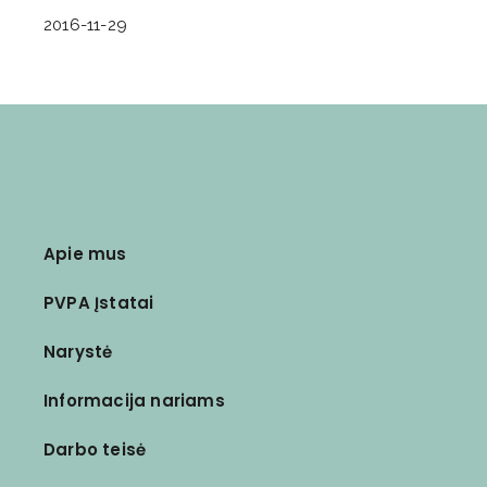
2016-11-29
Apie mus
PVPA Įstatai
Narystė
Informacija nariams
Darbo teisė