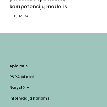
kompetencijų modelis
2015-12-04
Apie mus
PVPA Įstatai
Narystė
Informacija nariams