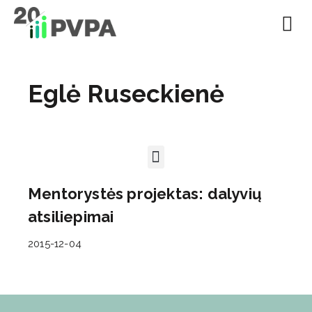
EN | About
Motivated at
Naudinga inf
Eglė Ruseckienė
Mentorystės projektas: dalyvių
atsiliepimai
2015-12-04