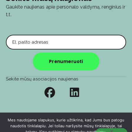
Gaukite naujienas apie personalo valdymą, renginius ir
t.t.
El. pašto adresas
Prenumeruoti
Sekite mūsų asociacijos naujienas
Privatumo politika
Soc. tinklų privatumo politika
Mes naudojame slapukus, kurie užtikrina, kad Jums bus patogu
naudotis tinklalapiu. Jei toliau naršysite mūsų tinklalapyje, tai
© 2026
🧑‍💻️ E-sprendimas:
Berta&Agency
tolygu Jūsų sutikimui su slapukų naudojimu.