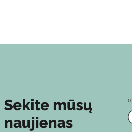
Sekite mūsų
G
E
naujienas