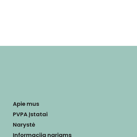
Apie mus
PVPA Įstatai
Narystė
Informacija nariams