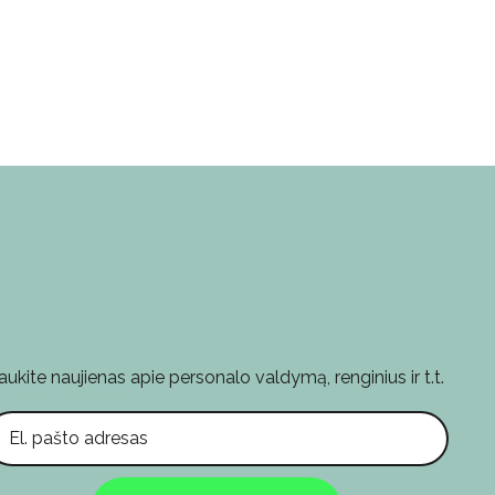
aukite naujienas apie personalo valdymą, renginius ir t.t.
l. pašto adresas