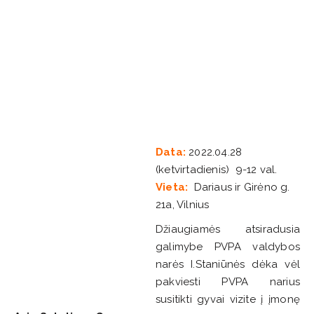
Data:
2022.04.28
(ketvirtadienis) 9-12 val.
Vieta:
Dariaus ir Girėno g.
21a, Vilnius
Džiaugiamės atsiradusia
galimybe PVPA valdybos
narės I.Staniūnės dėka vėl
pakviesti PVPA narius
susitikti gyvai vizite į įmonę