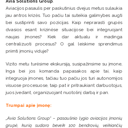
Avia Solutions Group
.
Aviacijos pasaulis per paskutinius dvejus metus sulaukia
jau antros krizės. Tuo pačiu tai suteikia galimybes augti
bei sustiprinti savo pozicijas. Kaip neprarasti grupės
dvasios esant krizinėse situacijose bei integruojant
naujas įmones? Kiek dar aktualu ir madinga
centralizuoti procesus? O gal leiskime sprendimus
priimti įmonių viduje?
Vizito metu turėsime ekskursiją, susipažinsime su įmone,
Inga bei jos komanda papasakos apie tai, kaip
integruoja įmones, tačiau tuo pačiu jos turi autonomijos
visuose procesuose, taip pat ir pritraukiant darbuotojus,
juos įvedant, organizuojant nuotolinį darbą ir pan.
Trumpai apie įmonę:
„Avia Solutions Group“ – pasaulinio lygio aviacijos įmonių
grupė, kurią sudaro beveik 100 bendrovių, veikiančių