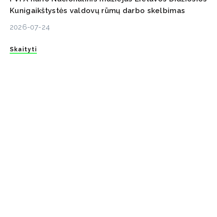
Kunigaikštystės valdovų rūmų darbo skelbimas
2026-07-24
Skaityti