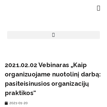
EN | About
Motivated at
Naudinga inf
2021.02.02 Vebinaras „Kaip
organizuojame nuotolinį darbą:
pasiteisinusios organizacijų
praktikos“
2021-01-20