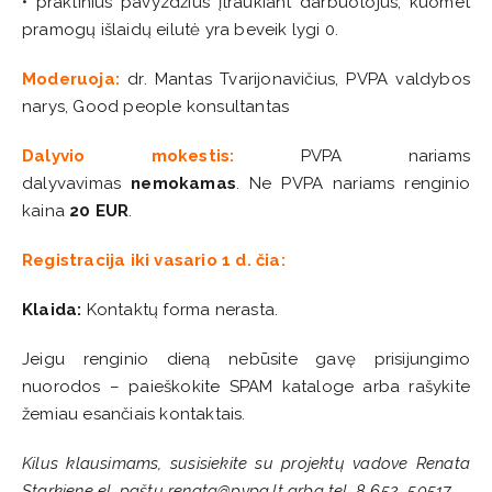
• praktinius pavyzdžius įtraukiant darbuotojus, kuomet
pramogų išlaidų eilutė yra beveik lygi 0.
Moderuoja:
dr. Mantas Tvarijonavičius, PVPA valdybos
narys, Good people konsultantas
Dalyvio mokestis:
PVPA nariams
dalyvavimas
nemokamas
. Ne PVPA nariams renginio
kaina
20 EUR
.
Registracija iki vasario 1 d. čia:
Klaida:
Kontaktų forma nerasta.
Jeigu renginio dieną nebūsite gavę prisijungimo
nuorodos – paieškokite SPAM kataloge arba rašykite
žemiau esančiais kontaktais.
Kilus klausimams, susisiekite su projektų vadove Renata
Starkiene el. paštu renata@pvpa.lt arba tel. 8 652 50517.