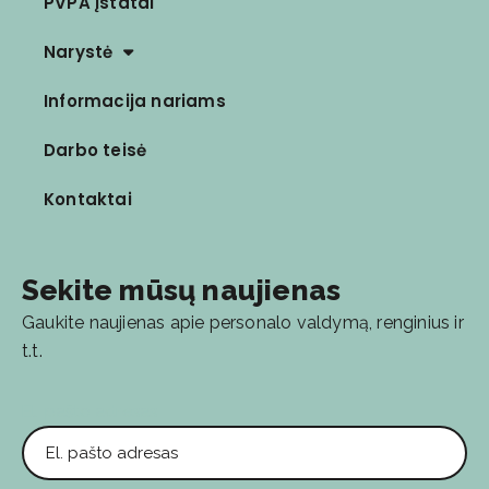
PVPA Įstatai
Narystė
Informacija nariams
Darbo teisė
Kontaktai
Sekite mūsų naujienas
Gaukite naujienas apie personalo valdymą, renginius ir
t.t.
El. pašto adresas