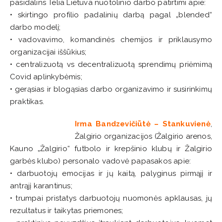
pasidalins Telia Lietuva nuotolinio darbo patirtimi apie:
• skirtingo profilio padalinių darbą pagal „blended“
darbo modelį;
• vadovavimo, komandinės chemijos ir priklausymo
organizacijai iššūkius;
• centralizuotą vs decentralizuotą sprendimų priėmimą
Covid aplinkybėmis;
• gerąsias ir blogąsias darbo organizavimo ir susirinkimų
praktikas.
Irma Bandzevičiūtė – Stankuvienė
,
Žalgirio organizacijos (Žalgirio arenos,
Kauno „Žalgirio“ futbolo ir krepšinio klubų ir Žalgirio
garbės klubo) personalo vadovė papasakos apie:
• darbuotojų emocijas ir jų kaitą, palyginus pirmąjį ir
antrąjį karantinus;
• trumpai pristatys darbuotojų nuomonės apklausas, jų
rezultatus ir taikytas priemones;