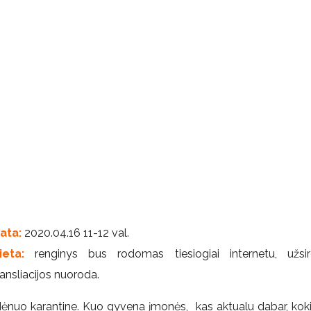
ata:
2020.04.16 11-12 val.
ieta:
renginys bus rodomas tiesiogiai internetu, užsi
ransliacijos nuoroda.
ėnuo karantine. Kuo gyvena įmonės, kas aktualu dabar, koki