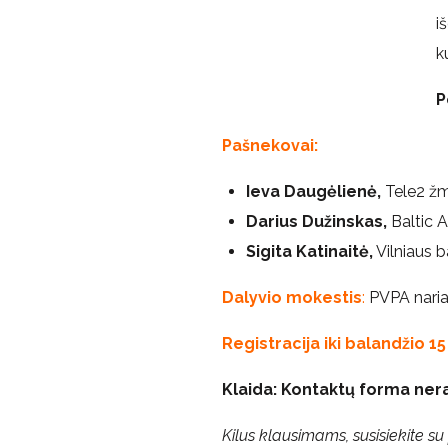
i
k
P
Pašnekovai:
Ieva Daugėlienė,
Tele2 žmo
Darius Dužinskas,
Baltic 
Sigita Katinaitė,
Vilniaus 
Dalyvio mokestis
:
PVPA naria
Registracija iki balandžio 15 
Klaida:
Kontaktų forma nera
Kilus klausimams, susisiekite s