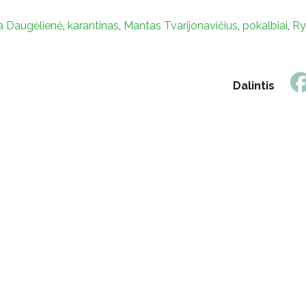
a Daugėlienė
,
karantinas
,
Mantas Tvarijonavičius
,
pokalbiai
,
Ry
Dalintis