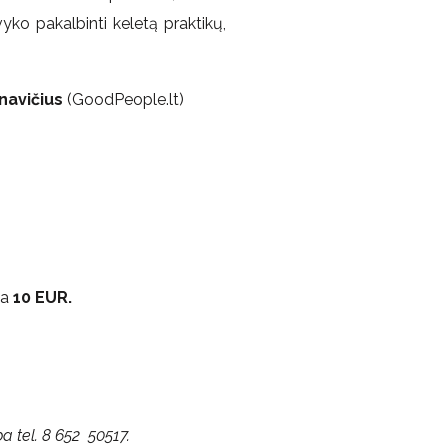
yko pakalbinti keletą praktikų,
navičius
(GoodPeople.lt)
na
10 EUR.
a tel. 8 652 50517.