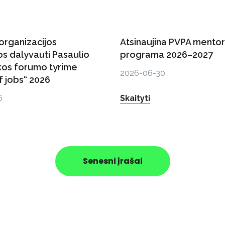
organizacijos
Atsinaujina PVPA mento
s dalyvauti Pasaulio
programa 2026–2027
os forumo tyrime
2026-06-30
f jobs“ 2026
6
Skaityti
Senesni įrašai