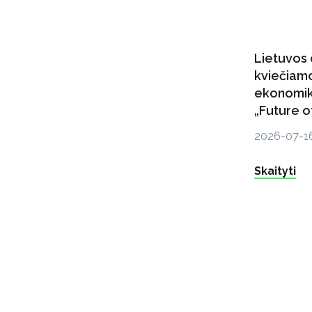
Lietuvos 
kviečiamo
ekonomik
„Future o
2026-07-1
Skaityti