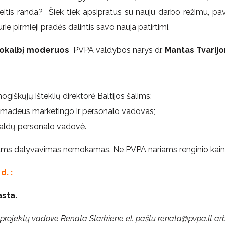
šeitis randa? Šiek tiek apsipratus su nauju darbo režimu, pav
urie pirmieji pradės dalintis savo nauja patirtimi.
okalbį moderuos
PVPA valdybos narys dr.
Mantas Tvarijo
giškųjų išteklių direktorė Baltijos šalims;
Amadeus marketingo ir personalo vadovas;
baldų personalo vadovė.
ms dalyvavimas nemokamas. Ne PVPA nariams renginio kai
d. :
sta.
u projektų vadove Renata Starkiene el. paštu renata@pvpa.lt arb