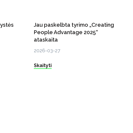
rystės
Jau paskelbta tyrimo „Creating
People Advantage 2025“
ataskaita
2026-03-27
Skaityti