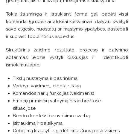
gebėjimas įtikinti ir įkvėpti, mokėjimas išklausyti ir kt.
Tokia žaisminga ir įtraukianti forma gali padėti visai
komandai (grupei) ar atskirai kiekvienam dalyviui įžvelgti
savo elgesio, nuostatų ar mąstymo ypatybes, pastebėti
ir suprasti tobulintinus aspektus.
Struktūrinis žaidimo rezultato, proceso ir patyrimo
aptarimas leidžia vystyti diskusijas ir identifikuoti
išmokimus apie:
Tikslų nustatymą ir pasirinkimą
Vadovų vaidmenį, elgesį ir įtaką
Komandos narių funkcijas (vaidmenis)
Emocijų ir minčių valdymą neapibrėžtose
situacijose
Bendro konteksto suvokimo svarbą
Įsitraukimą ir palaikymą
Gebėjimą klausyti ir girdėti kitus (norą rasti visiems