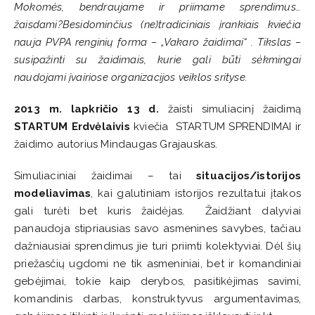
Mokomės, bendraujame ir priimame sprendimus…
žaisdami?
Besidominčius (ne)tradiciniais įrankiais kviečia
nauja PVPA renginių forma – „Vakaro žaidimai“ . Tikslas –
susipažinti su žaidimais, kurie gali būti sėkmingai
naudojami įvairiose organizacijos veiklos srityse.
2013 m. lapkričio 13 d.
žaisti simuliacinį žaidimą
STARTUM Erdvėlaivis
kviečia STARTUM SPRENDIMAI ir
žaidimo autorius Mindaugas Grajauskas.
Simuliaciniai žaidimai – tai
situacijos/istorijos
modeliavimas
, kai galutiniam istorijos rezultatui įtakos
gali turėti bet kuris žaidėjas. Žaidžiant dalyviai
panaudoja stipriausias savo asmenines savybes, tačiau
dažniausiai sprendimus jie turi priimti kolektyviai. Dėl šių
priežasčių ugdomi ne tik asmeniniai, bet ir komandiniai
gebėjimai, tokie kaip derybos, pasitikėjimas savimi,
komandinis darbas, konstruktyvus argumentavimas,