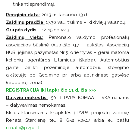
tinkantį sprendimą).
Renginio data:
2013 m. lapkričio 13 d.
Žaidimų pradžia:
17.30 val., trukmė – iki dviejų valandų.
Grupės dydis
– 12-15 dalyvių.
Žaidimų vieta:
Personalo valdymo profesionalų
asociacijos būstinė (A.Jakšto g.7 III aukštas, Asociacijų
HUB, įėjimas pažymėtas Nr.5, orientyras – gerai matoma
kelionių agentūros Litamicus iškaba). Automobilius
galite palikti požeminėje automobilių stovėjimo
aikštelėje po Gedimino pr. arba aplinkinėse gatvėse
(raudonoji zona).
REGISTRACIJA iki lapkričio 11 d. čia >>>
Dalyvio mokestis:
50 Lt. PVPA, KOMAA ir LVKA nariams
– dalyvavimas nemokamas.
Iškilus klausimams, kreipkitės į PVPA projektų vadovę
Renatą Starkienę tel. 8 652 50517 arba el. paštu
renata@pvpa.lt
.