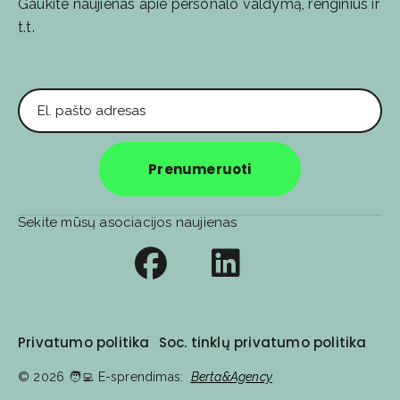
Gaukite naujienas apie personalo valdymą, renginius ir
t.t.
El. pašto adresas
Prenumeruoti
Sekite mūsų asociacijos naujienas
Privatumo politika
Soc. tinklų privatumo politika
© 2026
🧑‍💻️ E-sprendimas:
Berta&Agency