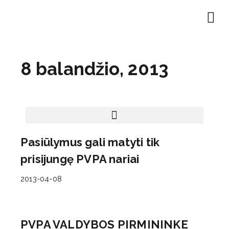
EN | About
Motivated at
Naudinga inf
8 balandžio, 2013
Pasiūlymus gali matyti tik
prisijungę PVPA nariai
2013-04-08
PVPA VALDYBOS PIRMININKE