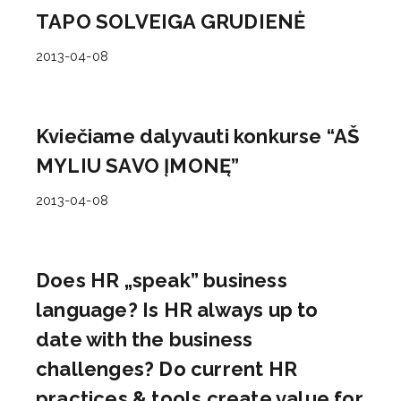
TAPO SOLVEIGA GRUDIENĖ
2013-04-08
Kviečiame dalyvauti konkurse “AŠ
MYLIU SAVO ĮMONĘ”
2013-04-08
Does HR „speak” business
language? Is HR always up to
date with the business
challenges? Do current HR
practices & tools create value for