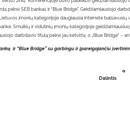
e “Verslo žinių” konferencijoje buvo paskelbti geidžiamiausiojo 
dą pelnė SEB bankas ir “Blue Bridge”. Geidžiamiausiojo darbda
 Lietuvos įmonių kategorijoje daugiausia internete balsavusių 
B banke. Smulkių ir vidutinių įmonių kategorijoje geidžiamiausiu
iojo darbdavio titulą pelnė jau ketvirtą, o „Blue Bridge“ – antrą
nką ir “Blue Bridge” su garbingu ir įpareigojančiu įvertini
Dalintis