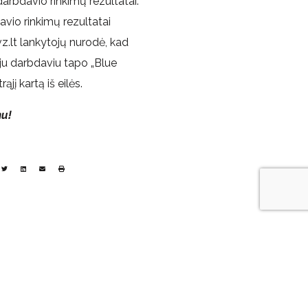
darbdavio rinkimų rezultatai:
vio rinkimų rezultatai
vz.lt lankytojų nurodė, kad
oju darbdaviu tapo „Blue
jį kartą iš eilės.
mu!