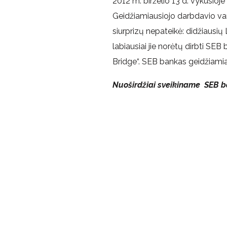
2012 m. birželio 13 d. vykusioj
Geidžiamiausiojo darbdavio var
siurprizų nepateikė: didžiausių
labiausiai jie norėtų dirbti SE
Bridge“. SEB bankas geidžiamiaus
Nuoširdžiai sveikiname SEB ba
Jums taip pat gali būti įdomu