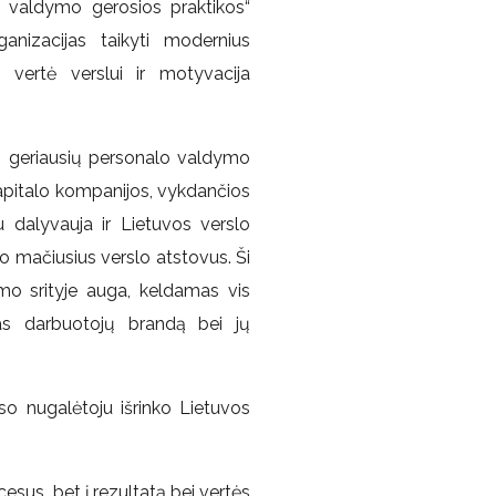
o valdymo gerosios praktikos“
anizacijas taikyti modernius
vertė verslui ir motyvacija
0 geriausių personalo valdymo
kapitalo kompanijos, vykdančios
u dalyvauja ir Lietuvos verslo
ko mačiusius verslo atstovus. Ši
mo srityje auga, keldamas vis
mas darbuotojų brandą bei jų
so nugalėtoju išrinko Lietuvos
ocesus, bet į rezultatą bei vertės