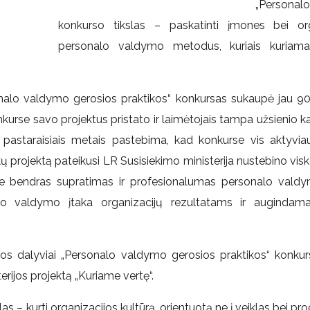
„Personal
konkurso tikslas – paskatinti įmones bei org
personalo valdymo metodus, kuriais kuriama 
nalo valdymo gerosios praktikos“ konkursas sukaupė jau 9
nkurse savo projektus pristato ir laimėtojais tampa užsienio 
 pastaraisiais metais pastebima, kad konkurse vis aktyvia
ų projektą pateikusi LR Susisiekimo ministerija nustebino vis
je bendras supratimas ir profesionalumas personalo valdy
alo valdymo įtaka organizacijų rezultatams ir auginda
os dalyviai „Personalo valdymo gerosios praktikos“ konkur
rijos projektą „Kuriame vertę“.
slas – kurti organizacijos kultūrą, orientuotą ne į veiklas bei pr