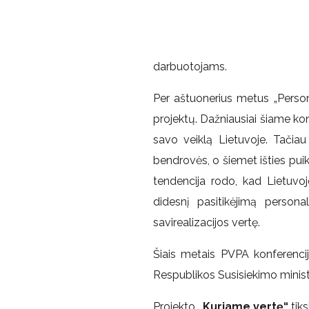
darbuotojams.
Per aštuonerius metus „Perso
projektų. Dažniausiai šiame ko
savo veiklą Lietuvoje. Tačiau
bendrovės, o šiemet išties puik
tendencija rodo, kad Lietuvo
didesnį pasitikėjimą person
savirealizacijos vertę.
Šiais metais PVPA konferencij
Respublikos Susisiekimo ministe
Projekto
„Kuriame vertę“
tik