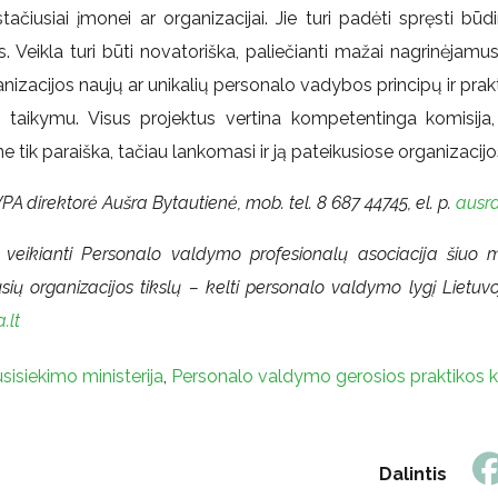
stačiusiai įmonei ar organizacijai. Jie turi padėti spręsti b
Veikla turi būti novatoriška, paliečianti mažai nagrinėja
anizacijos naujų ar unikalių personalo vadybos principų ir pra
ų taikymu. Visus projektus vertina kompetentinga komisija,
 tik paraiška, tačiau lankomasi ir ją pateikusiose organizacijo
A direktorė Aušra Bytautienė, mob. tel. 8 687 44745, el. p.
ausr
veikianti Personalo valdymo profesionalų asociacija šiuo m
sių organizacijos tikslų – kelti personalo valdymo lygį Lietuvoj
.lt
sisiekimo ministerija
,
Personalo valdymo gerosios praktikos 
Dalintis