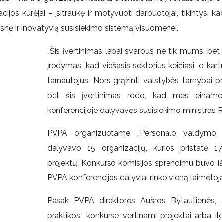
cijos kūrėjai – įsitraukę ir motyvuoti darbuotojai, tikintys, k
esnę ir inovatyvią susisiekimo sistemą visuomenei.
„Šis įvertinimas labai svarbus ne tik mums, bet 
įrodymas, kad viešasis sektorius keičiasi, o kartu
tarnautojus. Nors grąžinti valstybės tarnybai 
bet šis įvertinimas rodo, kad mes einame t
konferencijoje dalyvavęs susisiekimo ministras R
PVPA organizuotame „Personalo valdymo g
dalyvavo 15 organizacijų, kurios pristatė 
projektų. Konkurso komisijos sprendimu buvo išri
PVPA konferencijos dalyviai rinko vieną laimėtoją
Pasak PVPA direktorės Aušros Bytautienės, 
praktikos“ konkurse vertinami projektai arba ilg