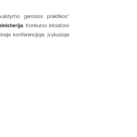
valdymo gerosios praktikos“
nisterija
. Konkurso iniciatorė
nėje konferencijoje, įvykusioje