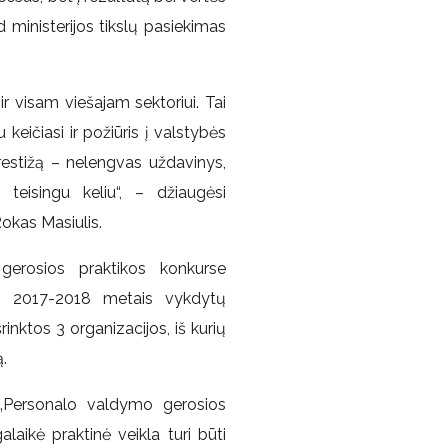
ad ministerijos tikslų pasiekimas
ir visam viešajam sektoriui. Tai
 keičiasi ir požiūris į valstybės
prestižą – nelengvas uždavinys,
eisingu keliu“, – džiaugėsi
okas Masiulis.
erosios praktikos konkurse
17 2017-2018 metais vykdytų
nktos 3 organizacijos, iš kurių
.
„Personalo valdymo gerosios
alaikė praktinė veikla turi būti