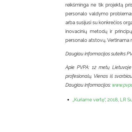
reikšminga ne tik projektą pri
personalo valdymo problemas. 
arba susijusi su konkrečios org
inovacinių metodų ir princip
personalo atstovų. Vertinama ne
Daugiau informacijos suteiks PVP
Apie PVPA: 12 metų Lietuvoje 
profesionalų. Vienas iš svarbiau
Daugiau informacijos:
www.pvpa
„Kuriame vertę“
,
2018
,
LR Su