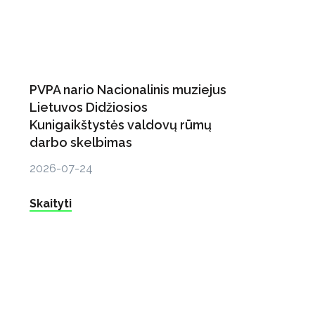
PVPA nario Nacionalinis muziejus
Lietuvos Didžiosios
Kunigaikštystės valdovų rūmų
darbo skelbimas
2026-07-24
Skaityti