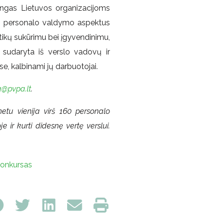
ūdingas Lietuvos organizacijoms
mus personalo valdymo aspektus
ktikų sukūrimu bei įgyvendinimu,
 sudaryta iš verslo vadovų ir
se, kalbinami jų darbuotojai.
a@pvpa.lt
.
etu vienija virš 160 personalo
e ir kurti didesnę vertę verslui.
konkursas