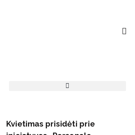
EN | About
Motivated at
Naudinga inf
Kvietimas prisidėti prie