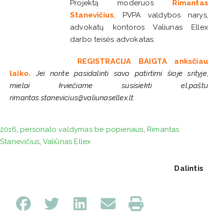
Projektą moderuos
Rimantas
Stanevičius
, PVPA valdybos narys,
advokatų kontoros Valiunas Ellex
darbo teisės advokatas.
REGISTRACIJA BAIGTA anksčiau
laiko.
J
ei norite pasidalinti savo pati
rtimi šioje srityje,
mielai kviečiame susisiekti el.paštu
rimantas.stanevicius@valiunasellex.lt.
2016
,
personalo valdymas be popieriaus
,
Rimantas
Stanevičius
,
Valiūnas Ellex
Dalintis