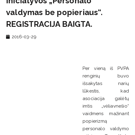
iniciatyvos „Personalo
valdymas be popieriaus“.
REGISTRACIJA BAIGTA.
2016-03-29
Per vieną iš PVPA
renginių buvo
išsakytas narių
lūkestis, kad
asociacija galėtų
imtis „vėliavnešio“
vaidmens mažinant
popierizmą
personalo valdymo