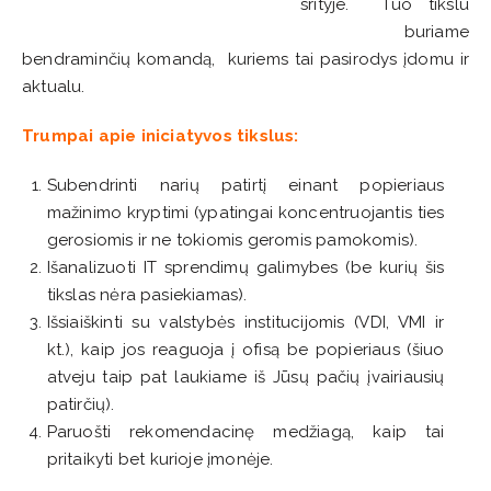
srityje. Tuo tikslu
buriame
bendraminčių komandą, kuriems tai pasirodys įdomu ir
aktualu.
Trumpai apie iniciatyvos tikslus:
Subendrinti narių patirtį einant popieriaus
mažinimo kryptimi (ypatingai koncentruojantis ties
gerosiomis ir ne tokiomis geromis pamokomis).
Išanalizuoti IT sprendimų galimybes (be kurių šis
tikslas nėra pasiekiamas).
Išsiaiškinti su valstybės institucijomis (VDI, VMI ir
kt.), kaip jos reaguoja į ofisą be popieriaus (šiuo
atveju taip pat laukiame iš Jūsų pačių įvairiausių
patirčių).
Paruošti rekomendacinę medžiagą, kaip tai
pritaikyti bet kurioje įmonėje.