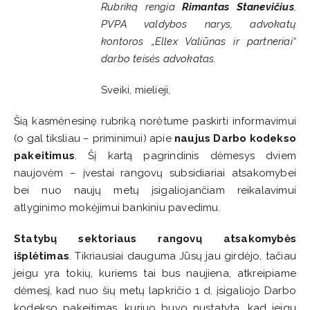
Rubriką rengia
Rimantas Stanevičius
,
PVPA valdybos narys, advokatų
kontoros „Ellex Valiūnas ir partneriai“
darbo teisės advokatas.
Sveiki, mielieji,
Šią kasmėnesinę rubriką norėtume paskirti informavimui
(o gal tiksliau – priminimui) apie
naujus Darbo kodekso
pakeitimus
. Šį kartą pagrindinis dėmesys dviem
naujovėm – įvestai rangovų subsidiariai atsakomybei
bei nuo naujų metų įsigaliojančiam reikalavimui
atlyginimo mokėjimui bankiniu pavedimu.
Statybų sektoriaus r
angovų atsakomybės
išplėtimas
. Tikriausiai dauguma Jūsų jau girdėjo, tačiau
jeigu yra tokių, kuriems tai bus naujiena, atkreipiame
dėmesį, kad nuo šių metų lapkričio 1 d. įsigaliojo Darbo
kodekso pakeitimas, kuriuo buvo nustatyta, kad jeigu