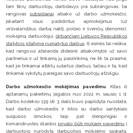
tam tikrų darbuotojų darbdavys yra subrangovas, tai
rangovas
subsidiariai
atsako už darbo užmokesčio,
įskaitant visus padidintus apmokėjimus (už
viršvalandžius, darbą naktį, poilsio ir švenčių dienomis),
mokėjimą darbuotojui,
dirbančiam Lietuvos Respublikos
statybos įstatyme numatytus darbus
. Iš esmės tai reiškia,
kad rangovui atsiranda didesnė atsakomybė už savo
partnerius ir už tinkamą jų pasirinkimą, ne tik ta prasme,
kad jie tinkamai atliktų sutartus darbus, tačiau ir ta, kad
tinkamai vykdytų pareigas savo darbuotojų atžvilgiu.
Darbo užmokesčio mokėjimas pavedimu
. Kitas iš
aptariamų pakeitimų įsigalios nuo 2022 m. sausio 1 d.
Darbo kodekso 139 str. 3 dalis buvo papildyta nuostata,
kad darbo užmokestis ir kitos su darbo santykiais
susijusios išmokos, taip pat dienpinigiai ir
komandiruotės išlaidos
privalo būti mokami pavedimu
į
darbuotojo nurodytą darbuotojo mokėjimo sąskaitą.