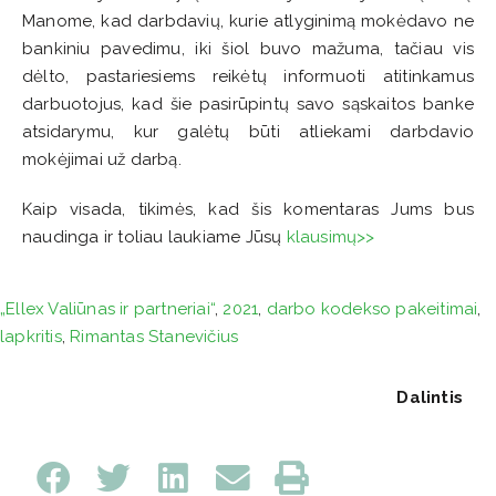
Manome, kad darbdavių, kurie atlyginimą mokėdavo ne
bankiniu pavedimu, iki šiol buvo mažuma, tačiau vis
dėlto, pastariesiems reikėtų informuoti atitinkamus
darbuotojus, kad šie pasirūpintų savo sąskaitos banke
atsidarymu, kur galėtų būti atliekami darbdavio
mokėjimai už darbą.
Kaip visada, tikimės, kad šis komentaras Jums bus
naudinga ir toliau laukiame Jūsų
klausimų>>
„Ellex Valiūnas ir partneriai“
,
2021
,
darbo kodekso pakeitimai
,
lapkritis
,
Rimantas Stanevičius
Dalintis