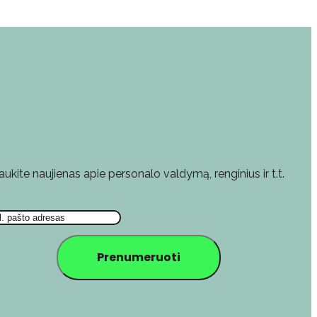
aukite naujienas apie personalo valdymą, renginius ir t.t.
l. pašto adresas
Prenumeruoti