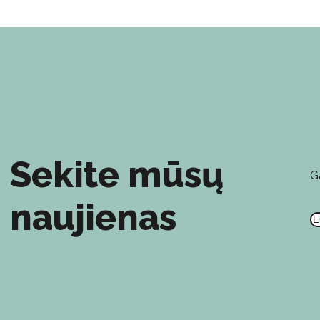
Sekite mūsų
G
E
naujienas