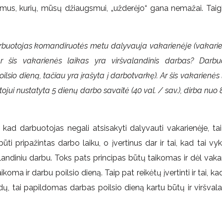
mus, kurių, mūsų džiaugsmui, „užderėjo“ gana nemažai. Taigi
darbuotojas komandiruotės metu dalyvauja vakarienėje (vakari
r šis vakarienės laikas yra viršvalandinis darbas? Darbu
io dieną, tačiau yra įrašyta į darbotvarkę). Ar šis vakarienės 
jui nustatyta 5 dienų darbo savaitė (40 val. / sav.), dirba nuo 8
 kad darbuotojas negali atsisakyti dalyvauti vakarienėje, tai
būti pripažintas darbo laiku, o įvertinus dar ir tai, kad tai vy
andiniu darbu. Toks pats principas būtų taikomas ir dėl vaka
koma ir darbu poilsio dieną. Taip pat reikėtų įvertinti ir tai, ka
ų, tai papildomas darbas poilsio dieną kartu būtų ir viršvala