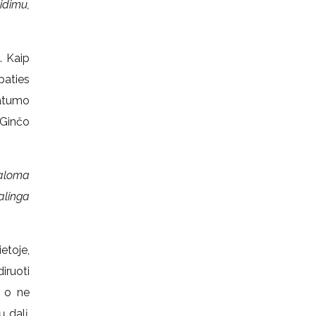
eidimu,
. Kaip
paties
vatumo
. Ginčo
valoma
alinga
etoje,
diruoti
, o ne
 dalį,