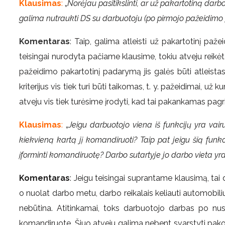
Klausimas
:
„
Norėjau pasitikslinti, ar už pakartotiną darb
galima nutraukti DS su darbuotoju (po pirmojo pažeidimo į
Komentaras
:
Taip, galima atleisti už pakartotinį paže
teisingai nurodyta pačiame klausime, tokiu atveju reikė
pažeidimo pakartotinį padarymą jis galės būti atleistas 
kriterijus vis tiek turi būti taikomas, t. y. pažeidimai, u
atveju vis tiek turėsime įrodyti, kad tai pakankamas pagri
Klausimas
:
„
Jeigu darbuotojo viena iš funkcijų yra vai
kiekvieną kartą jį komandiruoti? Taip pat jeigu šią funk
įforminti komandiruotę? Darbo sutartyje jo darbo vieta y
Komentaras
: Jeigu teisingai suprantame klausimą, tai d
o nuolat darbo metu, darbo reikalais keliauti automobiliu 
nebūtina. Atitinkamai, toks darbuotojo darbas po nu
komandiruote. Šiuo atveju galima nebent svarstyti pakoreg