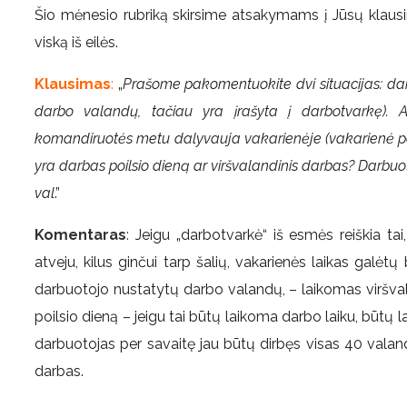
Šio mėnesio rubriką skirsime atsakymams į Jūsų klausi
viską iš eilės.
Klausimas
:
„
Prašome pakomentuokite
dvi situacijas: 
darbo valandų, tačiau yra įrašyta į darbotvarkę). A
komandiruotės metu dalyvauja vakarienėje (vakarienė poils
yra darbas poilsio dieną ar viršvalandinis darbas? Darbuoto
val
.”
Komentaras
:
Jeigu „darbotvarkė“ iš esmės reiškia tai,
atveju, kilus ginčui tarp šalių, vakarienės laikas galėtų 
darbuotojo nustatytų darbo valandų, – laikomas viršval
poilsio dieną – jeigu tai būtų laikoma darbo laiku, būtų lai
darbuotojas per savaitę jau būtų dirbęs visas 40 valand
darbas.