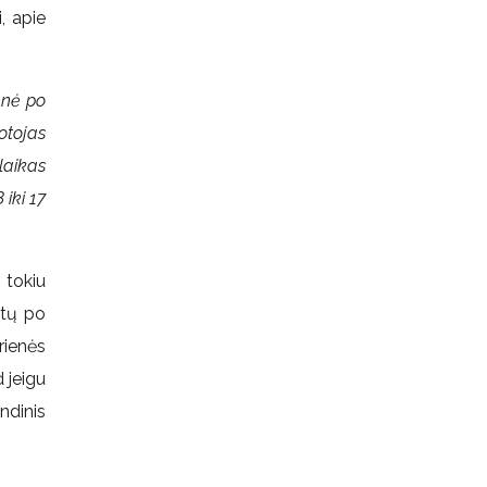
, apie
enė po
otojas
laikas
 iki 17
 tokiu
ktų po
rienės
d jeigu
ndinis