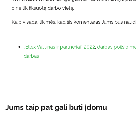
o ne tik fiksuotą darbo vietą.
Kaip visada, tikimės, kad šis komentaras Jums bus naudi
„Ellex Valiūnas ir partneriai“
,
2022
,
darbas poilsio m
darbas
Jums taip pat gali būti įdomu