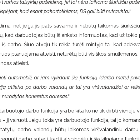
o tvarkos taisyklių pažeidimą, jei tai nėra laikoma šiurkščiu paž
spėjant, kad esant pakartotiniams, DS gali būti nutraukta)
.“
idimą, net jeigu jis pats savaime ir nebūtų laikomas šiurkščiu
tų, kad darbuotojas būtų iš anksto informuotas, kad už tokio 
iš darbo. Šiuo atveju tik reikia turėti mintyje tai, kad adek
ž kuriuos planuojama atleisti, neturėtų būti visiškos smulkmenos
ndas atleisti.
ruoti automobilį, ar jam vykdant šią funkciją (darbo metu) pri
ciją atlieka po darbo valandų ar tai yra viršvalandžiai ar reik
ra nurodytas konkretus adresas.
“
arbuotojo darbo funkcija yra be kita ko ne tik dirbti vienoje vi
– jį vairuoti. Jeigu tokia yra darbuotojo funkcija, tai jo koman
statytų darbo valandų būtų laikomas viršvalandiniu darbu
uoti darbo sutartį, kad ji atspindėtų ir šią kilnojamą funkcijų