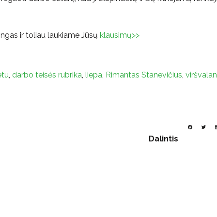
ngas ir toliau laukiame Jūsų
klausimų>>
etu
,
darbo teisės rubrika
,
liepa
,
Rimantas Stanevičius
,
viršvalan
Dalintis