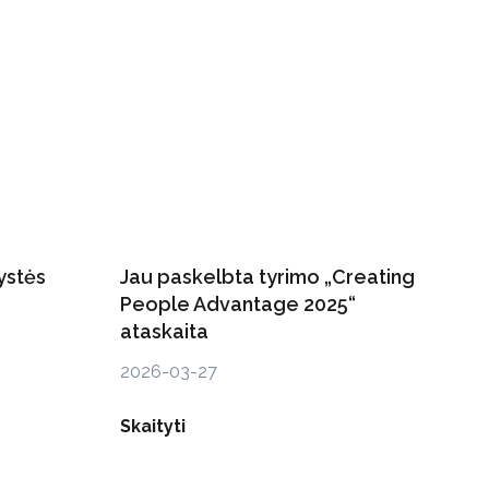
ystės
Jau paskelbta tyrimo „Creating
People Advantage 2025“
ataskaita
2026-03-27
Skaityti