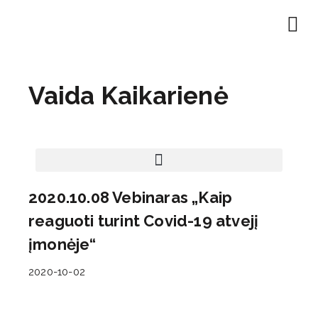
EN | About
Motivated at
Naudinga inf
Vaida Kaikarienė
2020.10.08 Vebinaras „Kaip
reaguoti turint Covid-19 atvejį
įmonėje“
2020-10-02