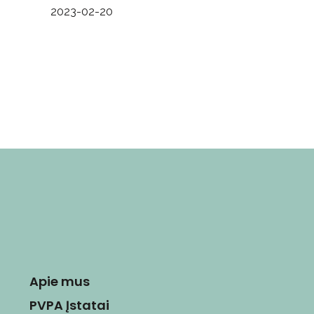
2023-02-20
Apie mus
PVPA Įstatai