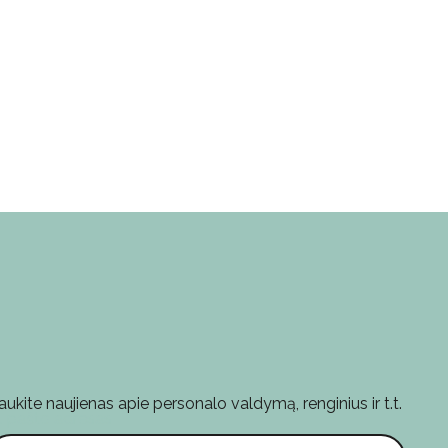
aukite naujienas apie personalo valdymą, renginius ir t.t.
l. pašto adresas