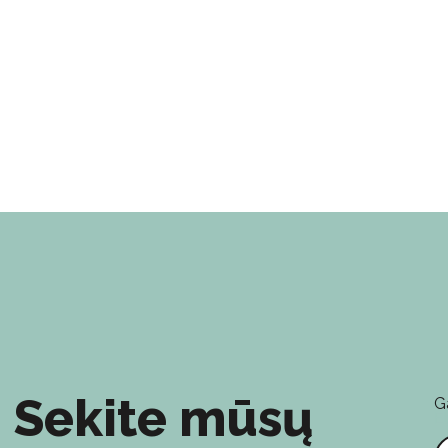
Sekite mūsų
G
E