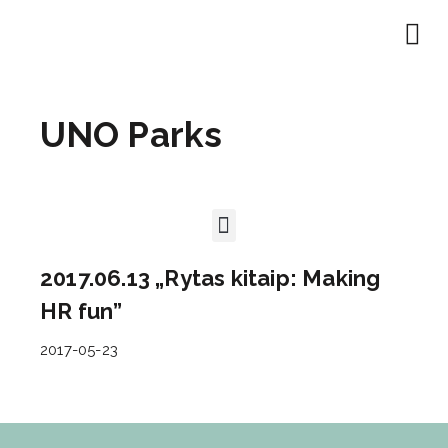
EN | About
Motivated at
Naudinga inf
UNO Parks
2017.06.13 „Rytas kitaip: Making
HR fun”
2017-05-23