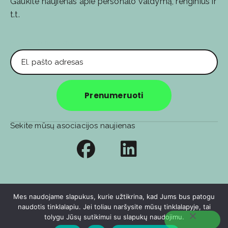
Gaukite naujienas apie personalo valdymą, renginius ir
t.t.
El. pašto adresas
Prenumeruoti
Sekite mūsų asociacijos naujienas
Privatumo politika
Soc. tinklų privatumo politika
Mes naudojame slapukus, kurie užtikrina, kad Jums bus patogu
naudotis tinklalapiu. Jei toliau naršysite mūsų tinklalapyje, tai
© 2026
🧑‍💻️ E-sprendimas:
Berta&Agency
tolygu Jūsų sutikimui su slapukų naudojimu.