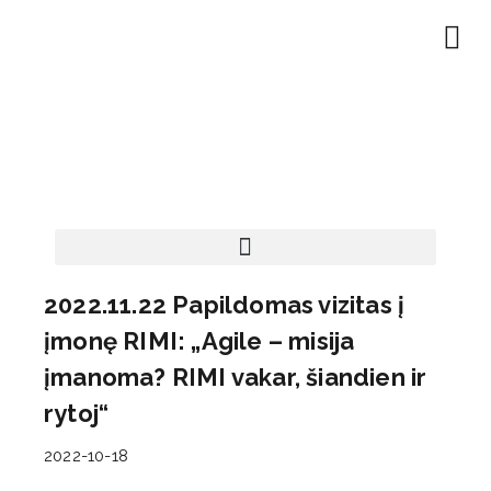
EN | About
Motivated at
Naudinga inf
2022.11.22 Papildomas vizitas į
įmonę RIMI: „Agile – misija
įmanoma? RIMI vakar, šiandien ir
rytoj“
2022-10-18