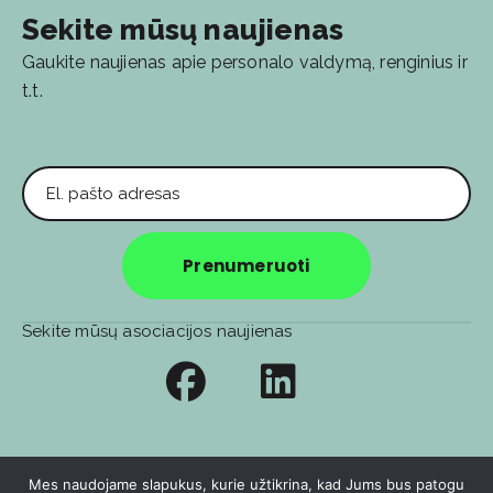
Sekite mūsų naujienas
Gaukite naujienas apie personalo valdymą, renginius ir
t.t.
El. pašto adresas
Prenumeruoti
Sekite mūsų asociacijos naujienas
Privatumo politika
Soc. tinklų privatumo politika
Mes naudojame slapukus, kurie užtikrina, kad Jums bus patogu