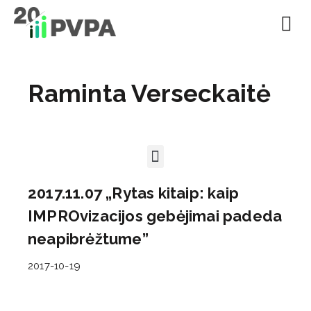
EN | About
Motivated at
Naudinga inf
Raminta Verseckaitė
2017.11.07 „Rytas kitaip: kaip
IMPROvizacijos gebėjimai padeda
neapibrėžtume”
2017-10-19