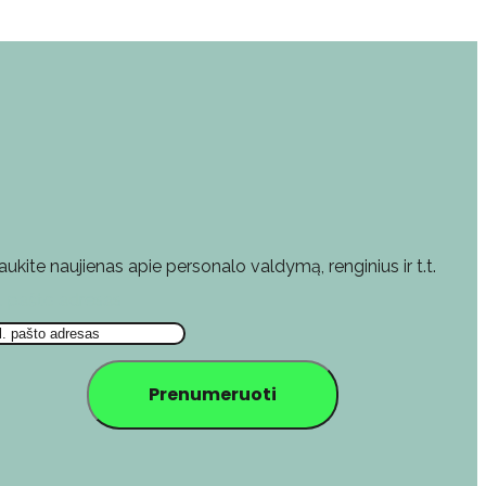
aukite naujienas apie personalo valdymą, renginius ir t.t.
l. pašto adresas
Prenumeruoti