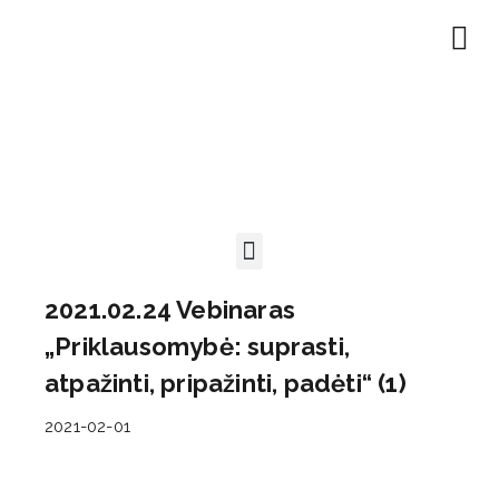
EN | About
Motivated at
Naudinga inf
2021.02.24 Vebinaras
„Priklausomybė: suprasti,
atpažinti, pripažinti, padėti“ (1)
2021-02-01