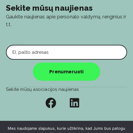
Sekite mūsų naujienas
Gaukite naujienas apie personalo valdymą, renginius ir
t.t.
El. pašto adresas
Prenumeruoti
Sekite mūsų asociacijos naujienas
Privatumo politika
Soc. tinklų privatumo politika
Mes naudojame slapukus, kurie užtikrina, kad Jums bus patogu