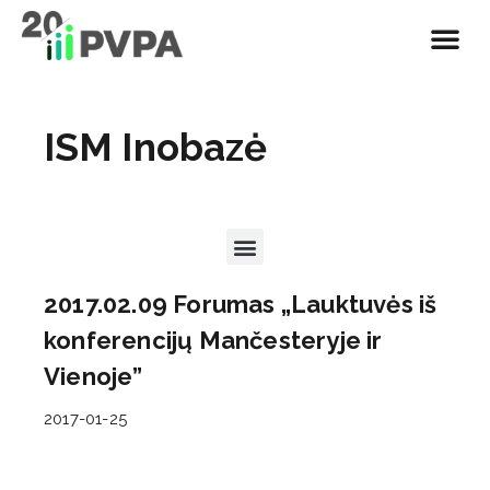
EN | About PVP
Motivated at Wor
Naudinga informa
ISM Inobazė
2017.02.09 Forumas „Lauktuvės iš
konferencijų Mančesteryje ir
Vienoje”
2017-01-25