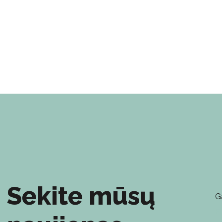
Sekite mūsų
G
E