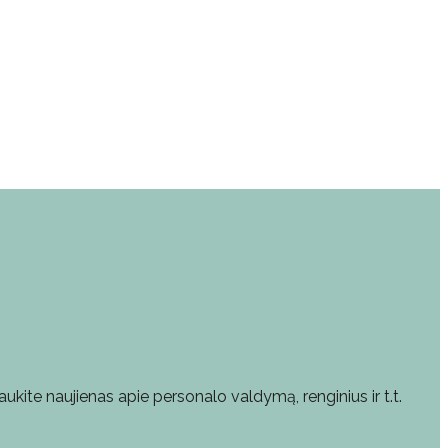
aukite naujienas apie personalo valdymą, renginius ir t.t.
l. pašto adresas