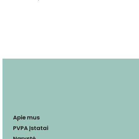
Apie mus
PVPA Įstatai
Narystė