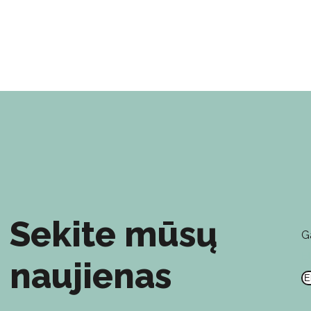
Sekite mūsų
G
E
naujienas