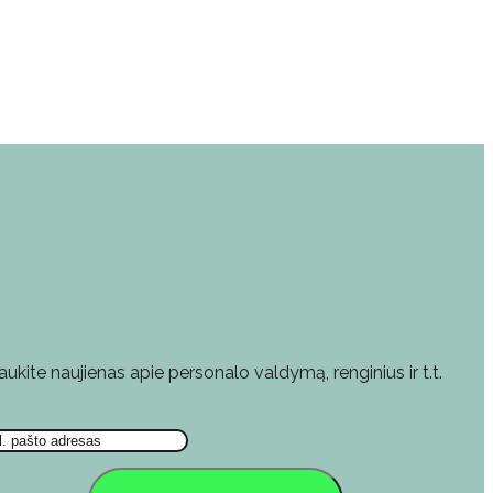
aukite naujienas apie personalo valdymą, renginius ir t.t.
l. pašto adresas