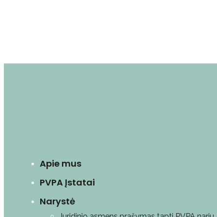
Apie mus
PVPA Įstatai
Narystė
Juridinio asmens prašymas tapti PVPA nariu