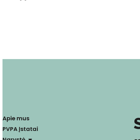
Apie mus
PVPA Įstatai
Narystė