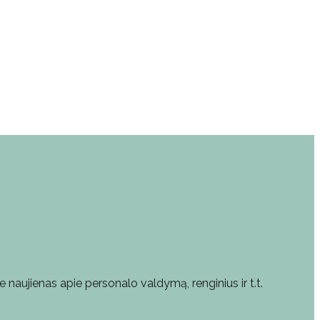
e naujienas apie personalo valdymą, renginius ir t.t.
što adresas