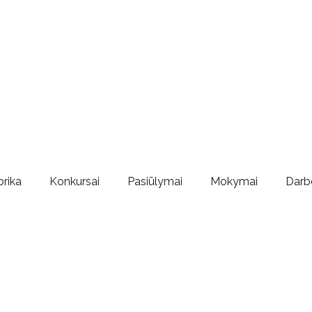
brika
Konkursai
Pasiūlymai
Mokymai
Darb