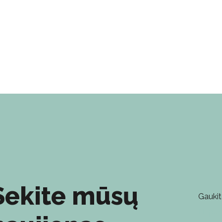
Sekite mūsų
Gaukit
El. pa