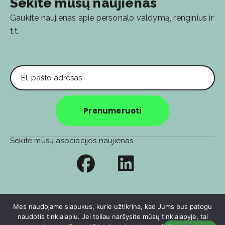
Sekite mūsų naujienas
Gaukite naujienas apie personalo valdymą, renginius ir
t.t.
El. pašto adresas
Prenumeruoti
Sekite mūsų asociacijos naujienas
Privatumo politika
Soc. tinklų privatumo politika
Mes naudojame slapukus, kurie užtikrina, kad Jums bus patogu
naudotis tinklalapiu. Jei toliau naršysite mūsų tinklalapyje, tai
© 2026
🧑‍💻️ E-sprendimas:
Berta&Agency