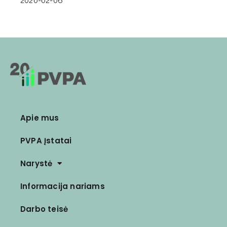
2020-02-06
Apie mus
PVPA Įstatai
Narystė
Informacija nariams
Darbo teisė