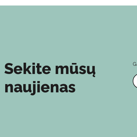
Sekite mūsų
G
E
naujienas