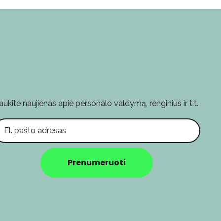
aukite naujienas apie personalo valdymą, renginius ir t.t.
l. pašto adresas
Prenumeruoti