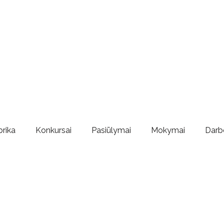
brika
Konkursai
Pasiūlymai
Mokymai
Darb