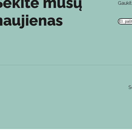
Sekite mūsų
Gaukit
El. pa
naujienas
S