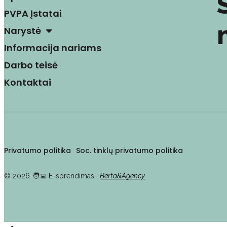
PVPA Įstatai
Narystė
Informacija nariams
Darbo teisė
Kontaktai
Privatumo politika
Soc. tinklų privatumo politika
© 2026
🧑‍💻️ E-sprendimas:
Berta&Agency