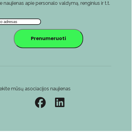
e naujienas apie personalo valdymą, renginius ir t.t.
što adresas
Prenumeruoti
ekite mūsų asociacijos naujienas