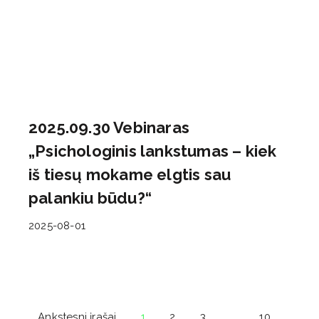
2025.09.30 Vebinaras
„Psichologinis lankstumas – kiek
iš tiesų mokame elgtis sau
palankiu būdu?“
2025-08-01
Ankstesni įrašai
1
2
3
…
10