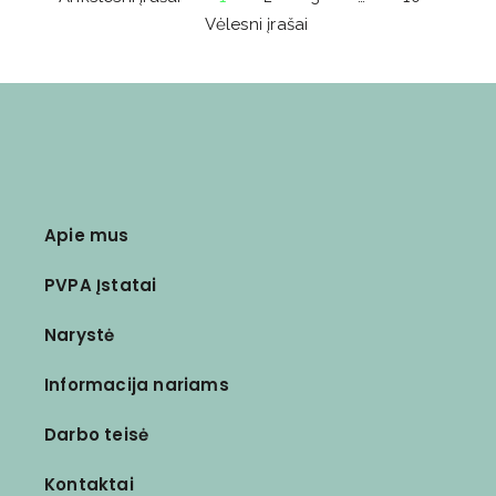
Vėlesni įrašai
Apie mus
PVPA Įstatai
Narystė
Informacija nariams
Darbo teisė
Kontaktai