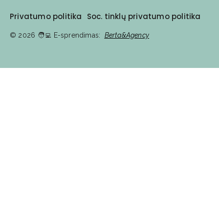
Privatumo politika
Soc. tinklų privatumo politika
© 2026
🧑‍💻️ E-sprendimas:
Berta&Agency