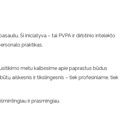
pasauliu. Ši iniciatyva – tai PVPA ir dirbtinio intelekto
i personalo praktikas.
o susitikimo metu kalbėsime apie paprastus būdus
 būtų aiškesnis ir tikslingesnis – tiek profesiniame, tiek
šmintingiau ir prasmingiau.