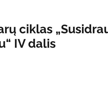
arų ciklas „Susidr
u“ IV dalis