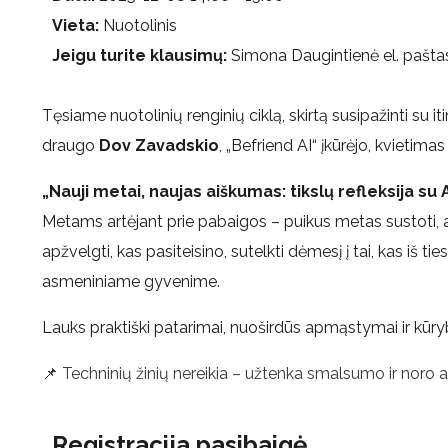
Vieta:
Nuotolinis
Jeigu turite klausimų:
Simona Daugintienė el. pašta
Tęsiame nuotolinių renginių ciklą, skirtą susipažinti su itin
draugo
Dov Zavadskio
, „Befriend AI“ įkūrėjo, kvietimas
„Nauji metai, naujas aiškumas: tikslų refleksija su
Metams artėjant prie pabaigos – puikus metas sustoti, a
apžvelgti, kas pasiteisino, sutelkti dėmesį į tai, kas iš ti
asmeniniame gyvenime.
Lauks praktiški patarimai, nuoširdūs apmąstymai ir kūryb
📌 Techninių žinių nereikia – užtenka smalsumo ir noro atr
Registracija pasibaigė