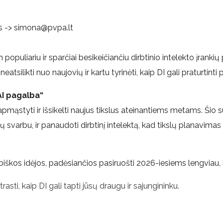
s -> simona@pvpa.lt
 populiariu ir sparčiai besikeičiančiu dirbtinio intelekto įrankių 
 neatsilikti nuo naujovių ir kartu tyrinėti, kaip DI gali praturtint
 AI pagalba“
pmąstyti ir išsikelti naujus tikslus ateinantiems metams. Ši
esų svarbu, ir panaudoti dirbtinį intelektą, kad tikslų planavimas
iškos idėjos, padėsiančios pasiruošti 2026-iesiems lengviau, i
asti, kaip DI gali tapti jūsų draugu ir sajungininku.